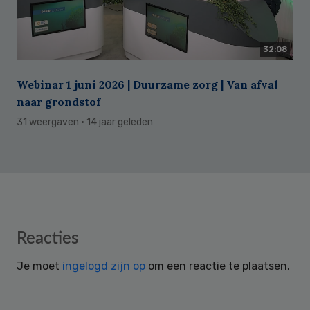
32:08
Webinar 1 juni 2026 | Duurzame zorg | Van afval
naar grondstof
31 weergaven
· 14 jaar geleden
Reader
Reacties
Interactions
Je moet
ingelogd zijn op
om een reactie te plaatsen.