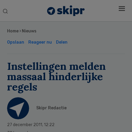
Search
this
Secondary
website
Sidebar
Home
›
Nieuws
Opslaan
Reageer nu
Delen
Instellingen melden
massaal hinderlijke
regels
Skipr Redactie
27 december 2011
,
12:22