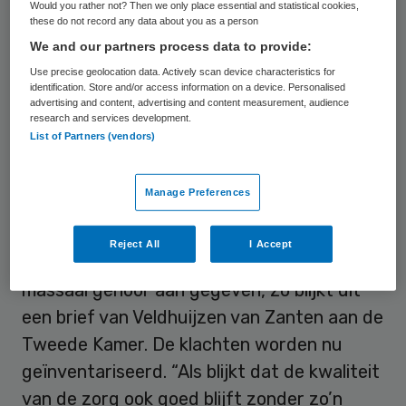
Would you rather not? Then we only place essential and statistical cookies,
voor de cliënt en wordt het werk in de zorg
these do not record any data about you as a person
aantrekkelijker, zo stelt de
We and our partners process data to provide:
staatssecretaris.
Use precise geolocation data. Actively scan device characteristics for
identification. Store and/or access information on a device. Personalised
advertising and content, advertising and content measurement, audience
research and services development.
Besparing
List of Partners (vendors)
Om te inventariseren welke regels mogelijk
Manage Preferences
overbodig zijn, vroeg de staatssecretaris
instellingen eerder dit jaar om hun grieven
Reject All
I Accept
te melden. De instellingen hebben hier
massaal gehoor aan gegeven, zo blijkt uit
een brief van Veldhuijzen van Zanten aan de
Tweede Kamer. De klachten worden nu
geïnventariseerd. “Als blijkt dat de kwaliteit
van de zorg ook goed blijft zonder zo’n