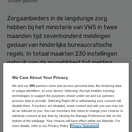
38 keer gelezen
Zorgaanbieders in de langdurige zorg
hebben bij het ministerie van VWS in twee
maanden tijd zevenhonderd meldingen
gedaan van hinderlijke bureaucratische
regels. In totaal maakten 230 instellingen
gebruik van de mogelijkheid tot melding.
De meldactie maakt deel uit van
We Care About Your Privacy
het
‘experiment regelarme instellingen’
We and our
889
partners store and access personal data, like browsing data
or unique identifiers, on your device. Selecting I Accept enables tracking
waarmee staatssecretaris Marlies
technologies to support the purposes shown under we and our partners
process data to provide. Selecting Reject All or withdrawing your consent will
Veldhuijzen van Zanten (VWS) overbodige
disable them. If trackers are disabled, some content and ads you see may not
be as relevant to you. You can resurface this menu to change your choices or
administratieve lasten wil aanpakken. Als
withdraw consent at any time by clicking the Manage Preferences link on the
werknemers minder tijd hoeven te
bottom of the webpage. Your choices will have effect within our Website. For
more details, refer to our Privacy Policy.
Privacy Statement
besteden aan papierwerk, is er meer tijd