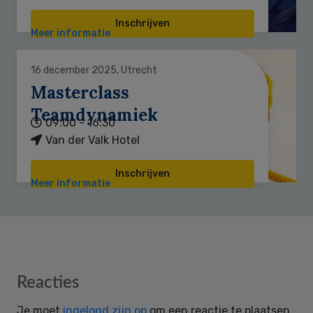
Inschrijven
Meer informatie
16 december 2025, Utrecht
Masterclass
Teamdynamiek
09:00 - 16:30
Van der Valk Hotel
Inschrijven
Meer informatie
Reader
Reacties
Interactions
Je moet
ingelogd zijn op
om een reactie te plaatsen.