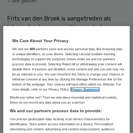
17 keer gelezen
Frits van den Broek is aangetreden als
interim-bestuursvoorzitter van het
Ruwaard van Putten ziekenhuis in
We Care About Your Privacy
Spijkenisse. Hij volgt hier Lettie van
We and our
889
partners store and access personal data, like browsing data
Atteveld op, die vorige week maandag
or unique identifiers, on your device. Selecting I Accept enables tracking
technologies to support the purposes shown under we and our partners
opstapte als voorzitter van de raad van
process data to provide. Selecting Reject All or withdrawing your consent will
disable them. If trackers are disabled, some content and ads you see may not
bestuur.
be as relevant to you. You can resurface this menu to change your choices or
withdraw consent at any time by clicking the Manage Preferences link on the
bottom of the webpage. Your choices will have effect within our Website. For
Richting
more details, refer to our Privacy Policy.
Privacy Statement
Would you rather not? Then we only place essential and statistical cookies,
these do not record any data about you as a person
De positie van Van Atteveld was
We and our partners process data to provide:
onhoudbaar geworden na een conflict met
Use precise geolocation data. Actively scan device characteristics for
het hoofd personeelszaken. De
identification. Store and/or access information on a device. Personalised
advertising and content, advertising and content measurement, audience
ondernemingsraad, het medisch team en