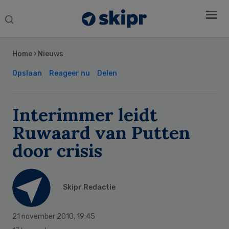
Search
this
Secondary
website
Sidebar
Home
›
Nieuws
Opslaan
Reageer nu
Delen
Interimmer leidt
Ruwaard van Putten
door crisis
Skipr Redactie
21 november 2010
,
19:45