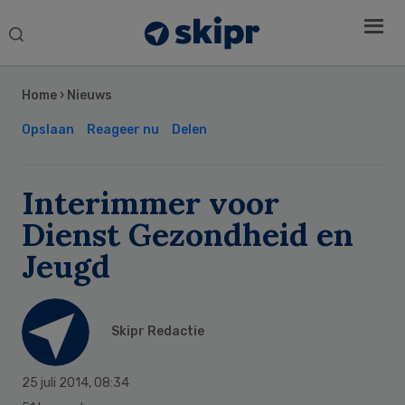
Search
this
Secondary
website
Sidebar
Home
›
Nieuws
Opslaan
Reageer nu
Delen
Interimmer voor
Dienst Gezondheid en
Jeugd
Skipr Redactie
25 juli 2014
,
08:34