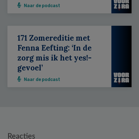
Naar de podcast
171 Zomereditie met
Fenna Eefting: ‘In de
zorg mis ik het yes!-
gevoel’
Naar de podcast
Reader
Reacties