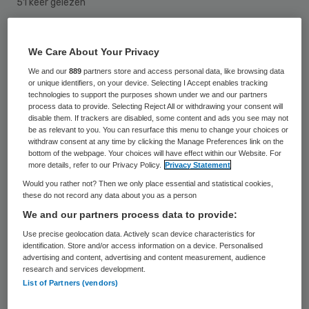
51 keer gelezen
Arie Wijten moet orde op zaken gaan stellen
We Care About Your Privacy
bij de Dienst Gezondheid en Jeugd Zuid
We and our
889
partners store and access personal data, like browsing data
Holland Zuid. Dat meldt de dienst op de
or unique identifiers, on your device. Selecting I Accept enables tracking
technologies to support the purposes shown under we and our partners
eigen website.
process data to provide. Selecting Reject All or withdrawing your consent will
disable them. If trackers are disabled, some content and ads you see may not
be as relevant to you. You can resurface this menu to change your choices or
De
Dienst Gezondheid en Jeugd ZHZ
is de
withdraw consent at any time by clicking the Manage Preferences link on the
bottom of the webpage. Your choices will have effect within our Website. For
opvolger van de GGD in dezelfde regio.
more details, refer to our Privacy Policy.
Privacy Statement
Wijten werkte de laatste jaren als
Would you rather not? Then we only place essential and statistical cookies,
these do not record any data about you as a person
wethouder in Schiedam. Dat is niet een van
We and our partners process data to provide:
de
gemeenten
waar de Dienst actief is.
Use precise geolocation data. Actively scan device characteristics for
identification. Store and/or access information on a device. Personalised
advertising and content, advertising and content measurement, audience
Tekorten
research and services development.
List of Partners (vendors)
Wijten vervangt de voormalige directeur