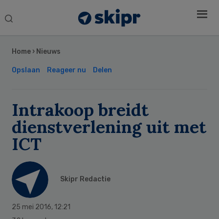
Search
this
Secondary
website
Sidebar
Home
›
Nieuws
Opslaan
Reageer nu
Delen
Intrakoop breidt
dienstverlening uit met
ICT
Skipr Redactie
25 mei 2016
,
12:21