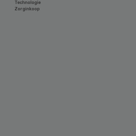
Technologie
Zorginkoop
Primary
Sidebar