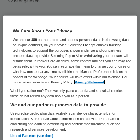
32 keer gelezen
Intrakoop, de inkoopcoöperatie van de zorg,
gaat samenwerken met Protinus IT om
We Care About Your Privacy
zorgorganisaties ict-producten en -
We and our
889
partners store and access personal data, like browsing data
or unique identifiers, on your device. Selecting I Accept enables tracking
diensten (op maat) aan te kunnen bieden.
technologies to support the purposes shown under we and our partners
Het bedrijf komt met deze nieuwe service
process data to provide. Selecting Reject All or withdrawing your consent will
disable them. If trackers are disabled, some content and ads you see may not
naar aanleiding van vragen van leden.
be as relevant to you. You can resurface this menu to change your choices or
withdraw consent at any time by clicking the Manage Preferences link on the
bottom of the webpage. Your choices will have effect within our Website. For
Veel zorgorganisaties worstelen volgens
more details, refer to our Privacy Policy.
Privacy Statement
Intrakoop met lastige ict-vraagstukken, die
Would you rather not? Then we only place essential and statistical cookies,
these do not record any data about you as a person
bovendien zeer kostbaar zijn. Denk
We and our partners process data to provide:
bijvoorbeeld aan hoge kosten voor beheer,
Use precise geolocation data. Actively scan device characteristics for
licenties en exploitatie. Door gebrek aan
identification. Store and/or access information on a device. Personalised
advertising and content, advertising and content measurement, audience
specialistische kennis en gebrek aan goede
research and services development.
List of Partners (vendors)
partners kunnen projecten mislukken of