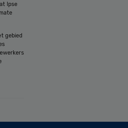
at Ipse
 mate
et gebied
es
dewerkers
e