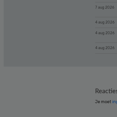
7 aug 2026
4 aug 2026
4 aug 2026
4 aug 2026
Reader
Reactie
Interactions
Je moet
in