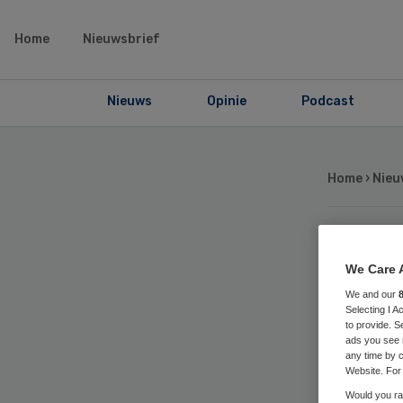
Home
Nieuwsbrief
Nieuws
Opinie
Podcast
Home
›
Nieu
Ip
We Care 
We and our
ver
Selecting I 
to provide. S
ads you see 
se
any time by c
Website. For 
Would you rat