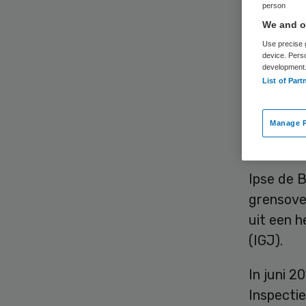
gr
person
We and ou
ge
Use precise g
device. Pers
development
List of Part
Manage P
Ipse de 
grensover
uit een 
(IGJ).
In juni 
Inspecti