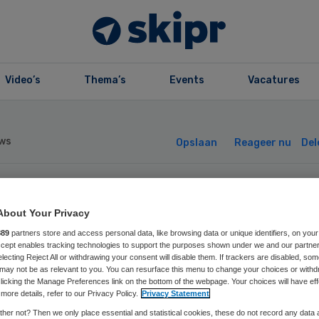
Video’s
Thema’s
Events
Vacatures
ws
Opslaan
Reageer nu
Del
se de Bruggen
About Your Privacy
889
partners store and access personal data, like browsing data or unique identifiers, on your
betert preventie
Accept enables tracking technologies to support the purposes shown under we and our partne
electing Reject All or withdrawing your consent will disable them. If trackers are disabled, so
may not be as relevant to you. You can resurface this menu to change your choices or withd
ksueel
licking the Manage Preferences link on the bottom of the webpage. Your choices will have eff
more details, refer to our Privacy Policy.
Privacy Statement
her not? Then we only place essential and statistical cookies, these do not record any data