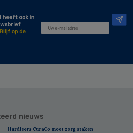
l heeft ook in
uwsbrief
Blijf op de
teerd nieuws
Hardleers CuraCo moet zorg staken