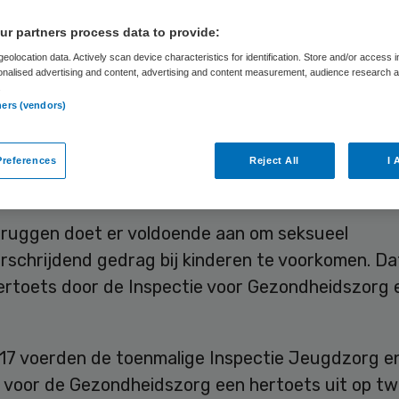
ensoverschrijden
r partners process data to provide:
drag
eolocation data. Actively scan device characteristics for identification. Store and/or access 
onalised advertising and content, advertising and content measurement, audience research 
.
ners (vendors)
Skipr Redactie
14 november 2017
,
08:15
55 keer gelezen
references
Reject All
I 
Bruggen doet er voldoende aan om seksueel
schrijdend gedrag bij kinderen te voorkomen. Dat 
hertoets door de Inspectie voor Gezondheidszorg
2017 voerden de toenmalige Inspectie Jeugdzorg e
e voor de Gezondheidszorg een hertoets uit op t