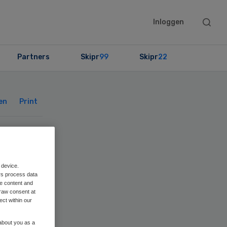
Searc
Inloggen
this
websit
Partners
Skipr
99
Skipr
22
Primary
Sidebar
en
Print
 device.
rs process data
me content and
raw consent at
ect within our
 about you as a