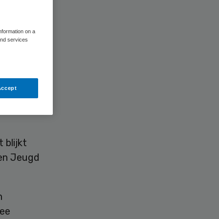
d
information on a
and services
Accept
blijkt
 en Jeugd
n
wee