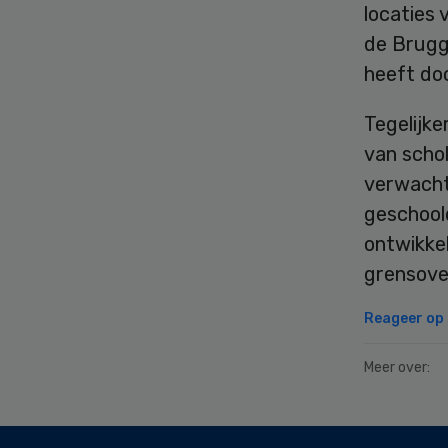
locaties 
de Brugg
heeft do
Tegelijke
van schol
verwacht
geschool
ontwikke
grensove
Reageer op d
Meer over:
Secondary