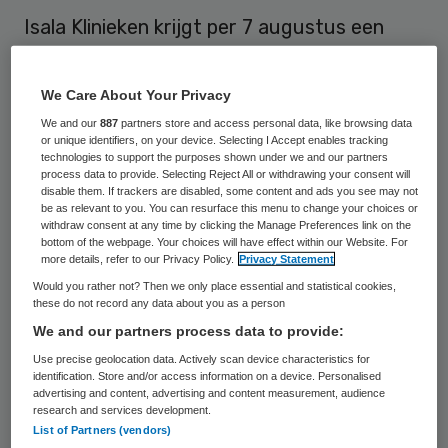
Isala Klinieken krijgt per 7 augustus een
huisartsenpost (HAP) naast de
spoedafdeling van het ziekenhuis. Dit wordt
We Care About Your Privacy
het loket waar alle patiënten die spoedzorg
We and our
887
partners store and access personal data, like browsing data
or unique identifiers, on your device. Selecting I Accept enables tracking
nodig hebben zich kunnen melden.
technologies to support the purposes shown under we and our partners
process data to provide. Selecting Reject All or withdrawing your consent will
disable them. If trackers are disabled, some content and ads you see may not
Bas Noordzij, lid raad van bestuur van
be as relevant to you. You can resurface this menu to change your choices or
Medrie
, en Robbin Thieme Groen, lid raad
withdraw consent at any time by clicking the Manage Preferences link on the
bottom of the webpage. Your choices will have effect within our Website. For
van bestuur van
Isala
, hebben woensdag de
more details, refer to our Privacy Policy.
Privacy Statement
samenwerkingsovereenkomst ondertekent.
Would you rather not? Then we only place essential and statistical cookies,
these do not record any data about you as a person
Naast afspraken over opvang van patiënten
We and our partners process data to provide:
zijn zaken als inrichting van de ruimten,
Use precise geolocation data. Actively scan device characteristics for
bewegwijzering en huurovereenkomst met
identification. Store and/or access information on a device. Personalised
advertising and content, advertising and content measurement, audience
elkaar uitgewerkt en vastgelegd.
research and services development.
List of Partners (vendors)