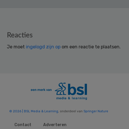
Reader
Reacties
Interactions
Je moet
ingelogd zijn op
om een reactie te plaatsen.
© 2026 | BSL Media & Learning
, onderdeel van
Springer Nature
Contact
Adverteren