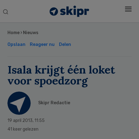
Search
this
Secondary
website
Sidebar
Home
›
Nieuws
Opslaan
Reageer nu
Delen
Isala krijgt één loket
voor spoedzorg
Skipr Redactie
19 april 2013
,
11:55
41 keer gelezen