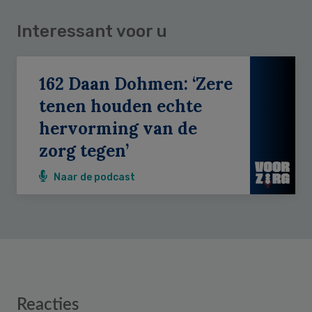
Interessant voor u
162 Daan Dohmen: ‘Zere
tenen houden echte
hervorming van de
zorg tegen’
Naar de podcast
Reader
Reacties