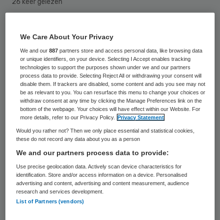
26 keer gelezen
Softwarebedrijf VCD geeft toe dat hun
We Care About Your Privacy
medische database Humannet niet goed
We and our
887
partners store and access personal data, like browsing data
was beveiligd. In een brief bevestigt VCD
or unique identifiers, on your device. Selecting I Accept enables tracking
technologies to support the purposes shown under we and our partners
dat derden op “eenvoudige wijze toegang
process data to provide. Selecting Reject All or withdrawing your consent will
disable them. If trackers are disabled, some content and ads you see may not
konden krijgen tot informatie aangaande
be as relevant to you. You can resurface this menu to change your choices or
withdraw consent at any time by clicking the Manage Preferences link on the
verzuimdossiers van medewerkers”.
bottom of the webpage. Your choices will have effect within our Website. For
more details, refer to our Privacy Policy.
Privacy Statement
De brief is terug te vinden op de site van
Would you rather not? Then we only place essential and statistical cookies,
these do not record any data about you as a person
tv-programma Zembla
, dat afgelopen week
We and our partners process data to provide:
een uitzending wijdde aan de
Use precise geolocation data. Actively scan device characteristics for
beveiligingsproblemen bij Humannet.
identification. Store and/or access information on a device. Personalised
advertising and content, advertising and content measurement, audience
Hierdoor lagen
medische en persoonlijke
research and services development.
gegevens
van 300 duizend werknemers van
List of Partners (vendors)
honderden bedrijven zoals FC Twente, de