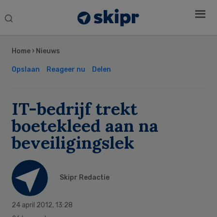
Search
this
Secondary
website
Sidebar
Home
›
Nieuws
Opslaan
Reageer nu
Delen
IT-bedrijf trekt
boetekleed aan na
beveiligingslek
Skipr Redactie
24 april 2012
,
13:28