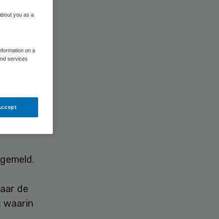
 about you as a
information on a
and services
rose, is
Accept
 gemeld.
naar de
t waarin