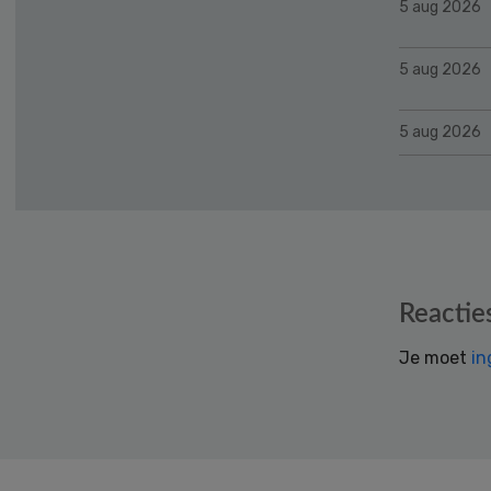
5 aug 2026
5 aug 2026
5 aug 2026
Reader
Reactie
Interactions
Je moet
in