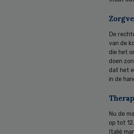
Zorgve
De recht
van de ko
die het o
doen zon
dat het e
in de han
Therap
Nu de ma
op tot 1
Italië m