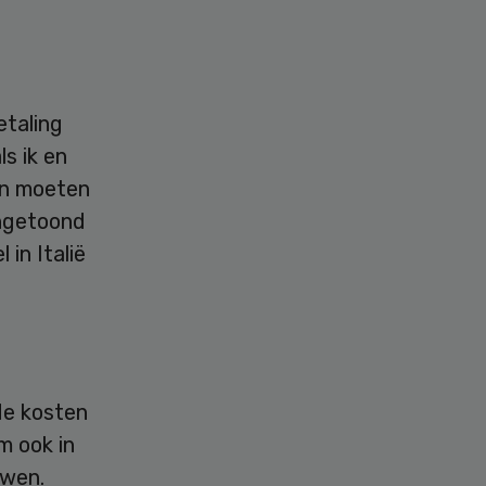
etaling
ls ik en
en moeten
angetoond
in Italië
de kosten
m ook in
uwen.