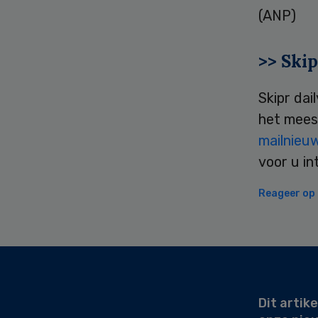
(ANP)
>> Skip
Skipr dai
het mees
mailnieu
voor u in
Reageer op d
Secondary
Sidebar
Dit artike