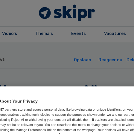
Video’s
Thema’s
Events
Vacatures
ws
Opslaan
Reageer nu
Del
liaanse patiënt
jgt marihuana ui
About Your Privacy
887
partners store and access personal data, like browsing data or unique identifiers, on your
Accept enables tracking technologies to support the purposes shown under we and our partne
derland
electing Reject All or withdrawing your consent will disable them. If trackers are disabled, so
may not be as relevant to you. You can resurface this menu to change your choices or withd
licking the Manage Preferences link on the bottom of the webpage. Your choices will have eff