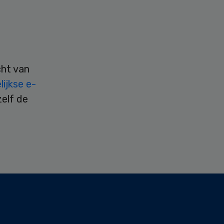
cht van
ijkse e-
zelf de