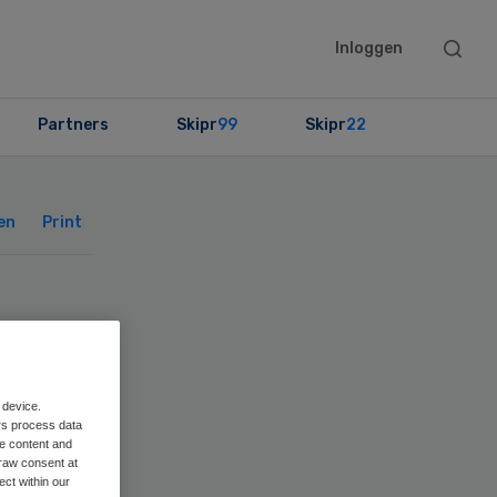
Searc
Inloggen
this
websit
Partners
Skipr
99
Skipr
22
Primary
Sidebar
en
Print
t
 device.
rs process data
me content and
raw consent at
ect within our