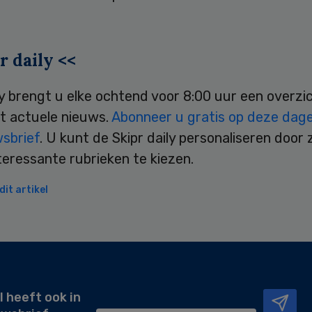
r daily <<
ly brengt u elke ochtend voor 8:00 uur een overzi
t actuele nieuws.
Abonneer u gratis op deze dagel
wsbrief
. U kunt de Skipr daily personaliseren door 
teressante rubrieken te kiezen.
it artikel
l heeft ook in