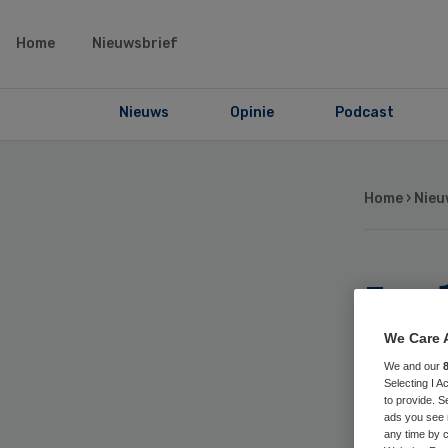
Home
Nieuwsbrief
Nieuws
Opinie
Podcast
Home
›
Nieu
Ita
kri
We Care 
We and our
Selecting I 
Ne
to provide. S
ads you see 
any time by c