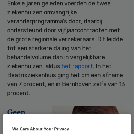
Enkele jaren geleden voerden de twee
ziekenhuizen omvangrijke
veranderprogramma’s door, daarbij
ondersteund door vijfjaarcontracten met
de grote regionale verzekeraars. Dit leidde
tot een sterkere daling van het
behandelvolume dan in vergelijkbare
ziekenhuizen, aldus
het rapport
. In het
Beatrixziekenhuis ging het om een afname
van 7 procent, en in Bernhoven zelfs van 13
procent.
Geen
We Care About Your Privacy