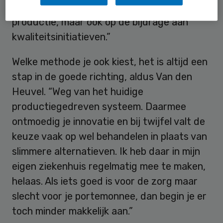
alleen te baseren op hun aandeel in de
productie, maar ook op de bijdrage aan
kwaliteitsinitiatieven.”
Welke methode je ook kiest, het is altijd een
stap in de goede richting, aldus Van den
Heuvel. “Weg van het huidige
productiegedreven systeem. Daarmee
ontmoedig je innovatie en bij twijfel valt de
keuze vaak op wel behandelen in plaats van
slimmere alternatieven. Ik heb daar in mijn
eigen ziekenhuis regelmatig mee te maken,
helaas. Als iets goed is voor de zorg maar
slecht voor je portemonnee, dan begin je er
toch minder makkelijk aan.”