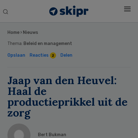
Search
this
Secondary
website
Sidebar
Home
›
Nieuws
Thema:
Beleid en management
Opslaan
Reacties
Delen
2
Jaap van den Heuvel:
Haal de
productieprikkel uit de
zorg
Bert Bukman