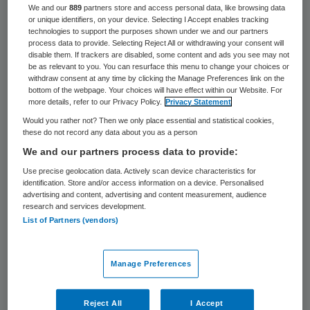
We and our
889
partners store and access personal data, like browsing data
or unique identifiers, on your device. Selecting I Accept enables tracking
technologies to support the purposes shown under we and our partners
process data to provide. Selecting Reject All or withdrawing your consent will
disable them. If trackers are disabled, some content and ads you see may not
be as relevant to you. You can resurface this menu to change your choices or
withdraw consent at any time by clicking the Manage Preferences link on the
bottom of the webpage. Your choices will have effect within our Website. For
productieprikkel
more details, refer to our Privacy Policy.
Privacy Statement
Would you rather not? Then we only place essential and statistical cookies,
Een belangrijke conclusie van het rapport is
these do not record any data about you as a person
dat in beide ziekenhuizen de
We and our partners process data to provide:
productieprikkel uit de zorg is
Use precise geolocation data. Actively scan device characteristics for
identification. Store and/or access information on a device. Personalised
weggenomen, concludeert Van den Heuvel.
advertising and content, advertising and content measurement, audience
research and services development.
“Dat is een voorwaarde om de zorg
List of Partners (vendors)
toekomstbestendig te maken. In Uden
hebben ze dat onder meer gedaan door de
Manage Preferences
medisch specialisten in loondienst te nemen
en in Gorinchem door vergoeding niet meer
Reject All
I Accept