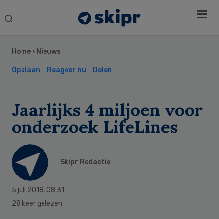
Search
this
Secondary
website
Sidebar
Home
›
Nieuws
Opslaan
Reageer nu
Delen
Jaarlijks 4 miljoen voor
onderzoek LifeLines
Skipr Redactie
5 juli 2018
,
08:31
28 keer gelezen