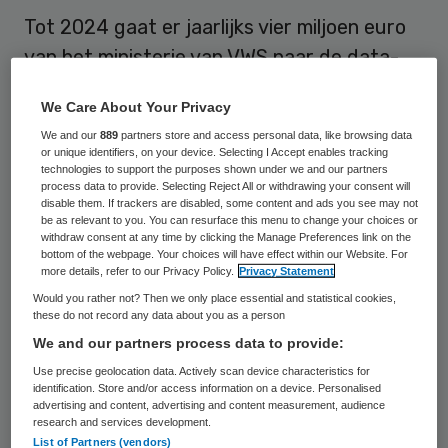
Tot 2024 gaat er jaarlijks vier miljoen euro
van het ministerie van VWS naar de data-
en biobank Lifelines. Die verzamelt info over
We Care About Your Privacy
de gezondheid van drie generaties in de
We and our
889
partners store and access personal data, like browsing data
noordelijke provincies. Aan het project
or unique identifiers, on your device. Selecting I Accept enables tracking
technologies to support the purposes shown under we and our partners
werken het ministerie van VWS, de
process data to provide. Selecting Reject All or withdrawing your consent will
Rijksuniversiteit Groningen en het UMCG en
disable them. If trackers are disabled, some content and ads you see may not
be as relevant to you. You can resurface this menu to change your choices or
de provincies Groningen, Friesland en
withdraw consent at any time by clicking the Manage Preferences link on the
bottom of the webpage. Your choices will have effect within our Website. For
Drenthe mee. Ze onderstrepen het belang
more details, refer to our Privacy Policy.
Privacy Statement
van Lifelines voor de volksgezondheid,
Would you rather not? Then we only place essential and statistical cookies,
these do not record any data about you as a person
wetenschap en de economie.
We and our partners process data to provide:
Staatssecretaris Paul Blokhuis (VWS):
Use precise geolocation data. Actively scan device characteristics for
identification. Store and/or access information on a device. Personalised
“Lifelines is een heel bijzonder project
advertising and content, advertising and content measurement, audience
research and services development.
waarin de laatste jaren een schat aan
List of Partners (vendors)