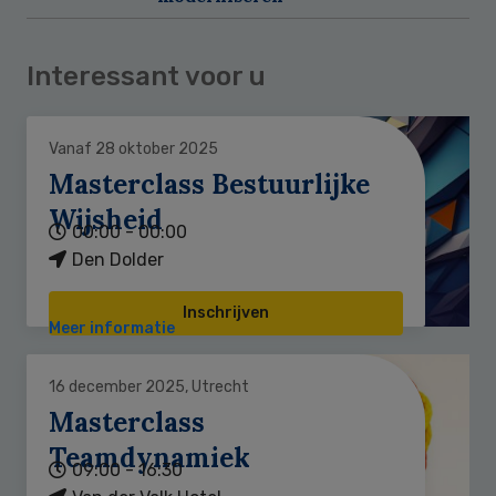
Interessant voor u
Vanaf 28 oktober 2025
Masterclass Bestuurlijke
Wijsheid
00:00 - 00:00
Den Dolder
Inschrijven
Meer informatie
16 december 2025, Utrecht
Masterclass
Teamdynamiek
09:00 - 16:30