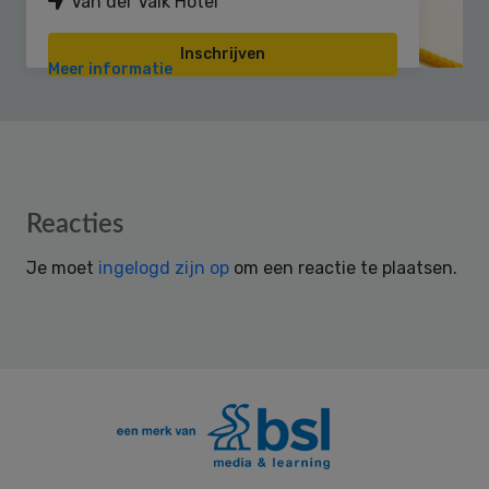
Van der Valk Hotel
Inschrijven
Meer informatie
Reader
Reacties
Interactions
Je moet
ingelogd zijn op
om een reactie te plaatsen.