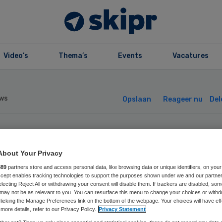
Video’s
Thema’s
Events
Vacatures
ws
Opslaan
Reageer nu
Del
ig Fatima schrap
About Your Privacy
treden Jan Smit
889
partners store and access personal data, like browsing data or unique identifiers, on your
Accept enables tracking technologies to support the purposes shown under we and our partne
electing Reject All or withdrawing your consent will disable them. If trackers are disabled, so
may not be as relevant to you. You can resurface this menu to change your choices or withd
licking the Manage Preferences link on the bottom of the webpage. Your choices will have eff
more details, refer to our Privacy Policy.
Privacy Statement