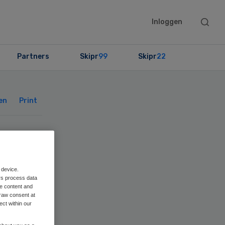
Searc
Inloggen
this
websit
Partners
Skipr
99
Skipr
22
Primary
Sidebar
en
Print
t
 device.
rs process data
me content and
raw consent at
ect within our