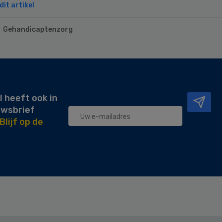
it artikel
Gehandicaptenzorg
l heeft ook in
uwsbrief
Blijf op de