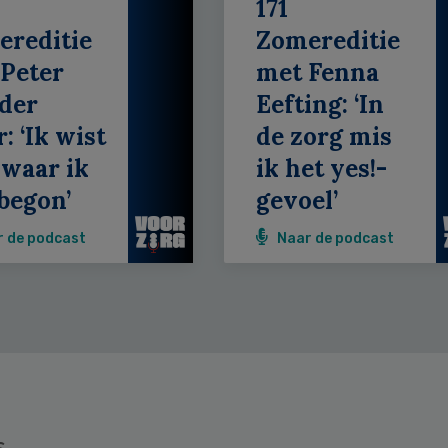
171
ereditie
Zomereditie
Peter
met Fenna
der
Eefting: ‘In
: ‘Ik wist
de zorg mis
 waar ik
ik het yes!-
begon’
gevoel’
r de podcast
Naar de podcast
s