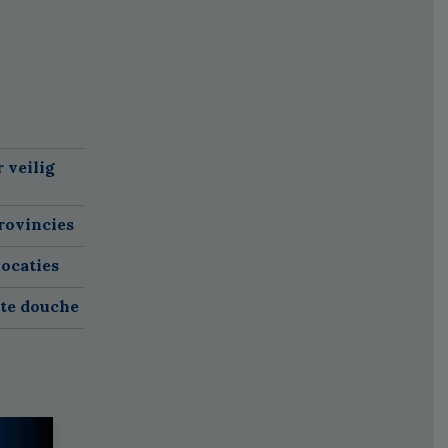
 veilig
rovincies
ocaties
ete douche