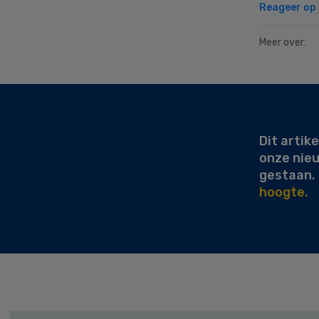
Reageer op d
Meer over:
Secondary
Sidebar
Dit artike
onze nie
gestaan.
hoogte.