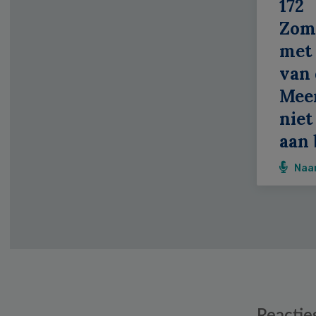
172
Zom
met 
van 
Meer
niet
aan 
Naa
Reader
Reactie