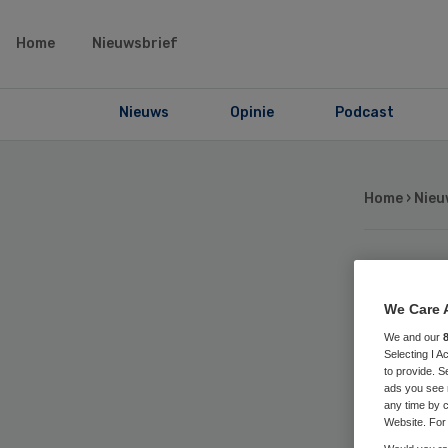
Home
Nieuwsbrief
Nieuws
Opinie
Podcast
Home
›
Nieu
Jar
We Care 
op
We and our
Selecting I 
to provide. S
ads you see 
any time by c
Website. For 