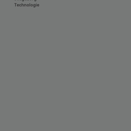
Technologie
Primary
Sidebar