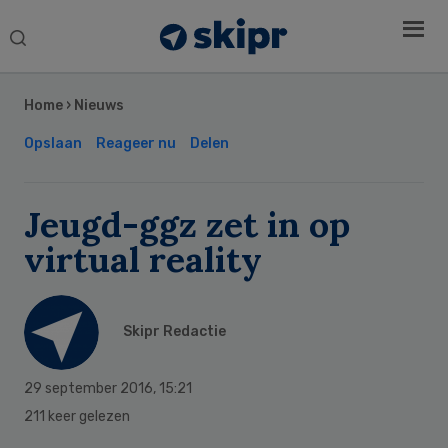
Search
this
Secondary
website
Sidebar
Home
›
Nieuws
Opslaan
Reageer nu
Delen
Jeugd-ggz zet in op
virtual reality
Skipr Redactie
29 september 2016
,
15:21
211 keer gelezen