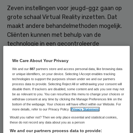
Zeven instellingen voor jeugd-ggz gaan op
grote schaal Virtual Reality inzetten. Dat
maakt andere behandelmethoden mogelijk.
Cliënten kunnen met behulp van de
technologie in een gecontroleerde
omgeving een psychische stoornis te
overwinnen.
We Care About Your Privacy
We and our
887
partners store and access personal data, like browsing data
or unique identifiers, on your device. Selecting I Accept enables tracking
De zeven ggz-instellingen verenigd in het
technologies to support the purposes shown under we and our partners
Expertisenetwerk Kinder- en
process data to provide. Selecting Reject All or withdrawing your consent will
disable them. If trackers are disabled, some content and ads you see may not
Jeugdpsychiatrie, werken daarvoor samen
be as relevant to you. You can resurface this menu to change your choices or
withdraw consent at any time by clicking the Manage Preferences link on the
met online behandelplatform Jouw
bottom of the webpage. Your choices will have effect within our Website. For
more details, refer to our Privacy Policy.
Privacy Statement
Omgeving en VR-specialist VRendle,
zo
Would you rather not? Then we only place essential and statistical cookies,
schrijft Emerce op 29 september
.
these do not record any data about you as a person
We and our partners process data to provide: