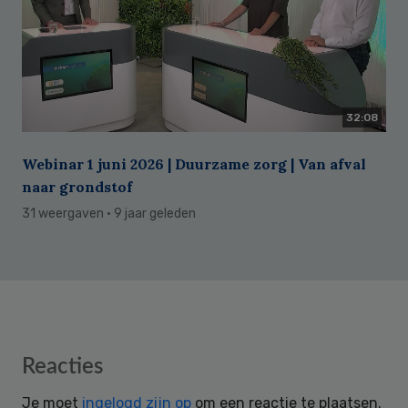
32:08
Webinar 1 juni 2026 | Duurzame zorg | Van afval
naar grondstof
31 weergaven
· 9 jaar geleden
Reader
Reacties
Interactions
Je moet
ingelogd zijn op
om een reactie te plaatsen.