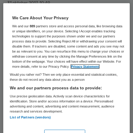
31 oktober 2017
,
10:49
42 keer gelezen
We Care About Your Privacy
We and our
889
partners store and access personal data, like browsing data
Jeugdbescherming Overijssel (JbOV) heeft
or unique identifiers, on your device. Selecting I Accept enables tracking
alsnog een certificaat van het
technologies to support the purposes shown under we and our partners
process data to provide. Selecting Reject All or withdrawing your consent will
Keurmerkinstituut (KMI) gekregen en mag
disable them. If trackers are disabled, some content and ads you see may not
be as relevant to you. You can resurface this menu to change your choices or
dus jeugdzorg blijven leveren. Dit meldt de
withdraw consent at any time by clicking the Manage Preferences link on the
bottom of the webpage. Your choices will have effect within our Website. For
organisatie maandag.
more details, refer to our Privacy Policy.
Privacy Statement
Would you rather not? Then we only place essential and statistical cookies,
Het Keurmerkinstituut constateerde dit
these do not record any data about you as a person
voorjaar dat JbOV niet voldeed aan alle
We and our partners process data to provide:
normen van de certificering. Volgens het
AD
Use precise geolocation data. Actively scan device characteristics for
identification. Store and/or access information on a device. Personalised
waren onder meer de gezamenlijke
advertising and content, advertising and content measurement, audience
research and services development.
prestaties onvoldoende toetsbaar en
List of Partners (vendors)
onvoldoende gericht op verbetering.