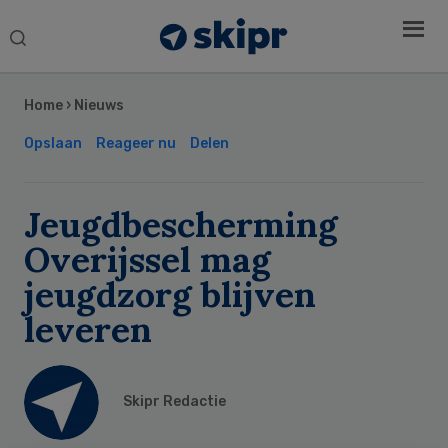
Search
this
Secondary
website
Sidebar
Home
›
Nieuws
Opslaan
Reageer nu
Delen
Jeugdbescherming
Overijssel mag
jeugdzorg blijven
leveren
Skipr Redactie