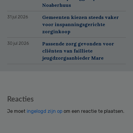
Noaberhuus
Gemeenten kiezen steeds vaker
31 jul 2026
voor inspanningsgerichte
zorginkoop
Passende zorg gevonden voor
30 jul 2026
cliënten van failliete
jeugdzorgaanbieder Mare
Reader
Reacties
Interactions
Je moet
ingelogd zijn op
om een reactie te plaatsen.