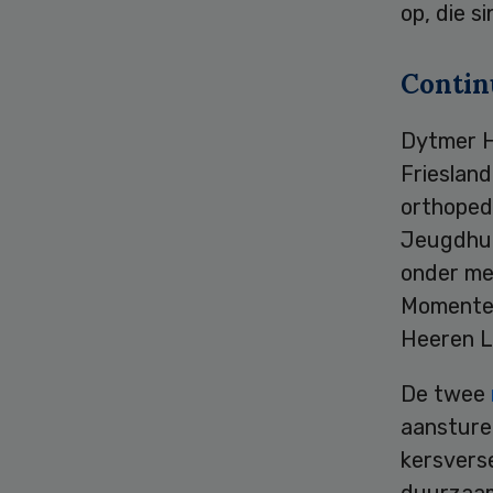
op, die s
Contin
Dytmer H
Friesland
orthoped
Jeugdhulp
onder mee
Momenteel
Heeren L
De twee
aansture
kersvers
duurzaam 