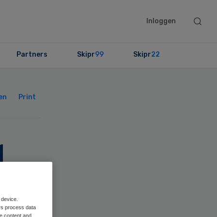
Searc
Inloggen
this
websit
Partners
Skipr
99
Skipr
22
Primary
Sidebar
en
Print
d
 device.
rs process data
me content and