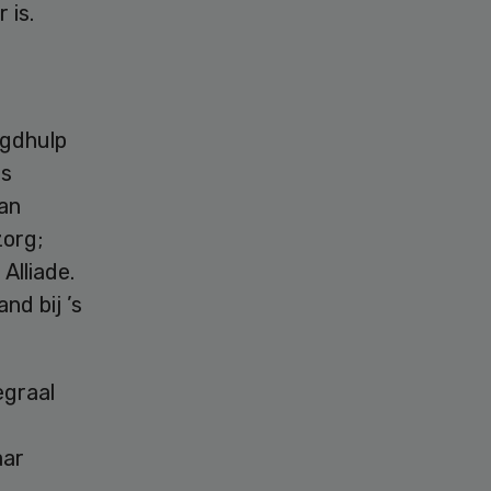
 is.
ugdhulp
ls
an
zorg;
Alliade.
nd bij ’s
egraal
aar