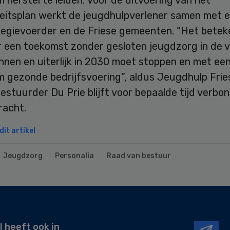
teitsplan werkt de jeugdhulpverlener samen met 
regievoerder en de Friese gemeenten. “Het betek
r een toekomst zonder gesloten jeugdzorg in de 
nnen en uiterlijk in 2030 moet stoppen en met ee
 gezonde bedrijfsvoering”, aldus Jeugdhulp Frie
estuurder Du Prie blijft voor bepaalde tijd verbo
racht.
it artikel
Jeugdzorg
Personalia
Raad van bestuur
l heeft ook in