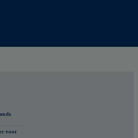
lands
er voor