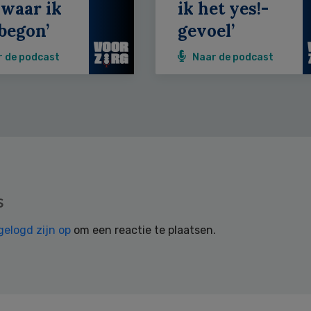
 waar ik
ik het yes!-
begon’
gevoel’
r de podcast
Naar de podcast
s
gelogd zijn op
om een reactie te plaatsen.