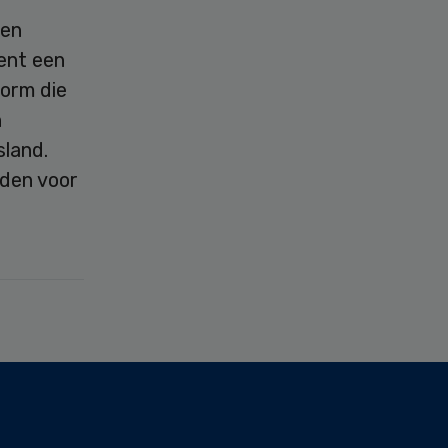
een
ent een
vorm die
n
sland.
nden voor