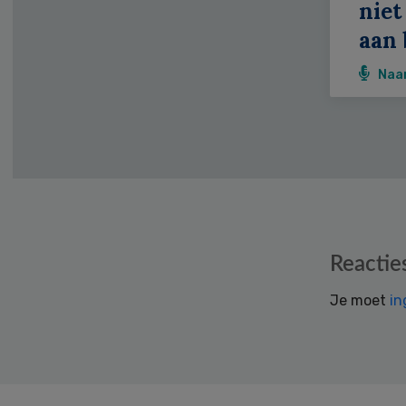
niet
aan 
Naa
Reader
Reactie
Interactions
Je moet
in