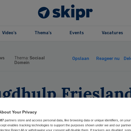
Video’s
Thema’s
Events
Vacatures
ws
Thema:
Sociaal
Opslaan
Reageer nu
Del
Domein
ugdhulp Frieslan
lt nieuwe
About Your Privacy
stuurders aan
887
partners store and access personal data, like browsing data or unique identifiers, on your
Accept enables tracking technologies to support the purposes shown under we and our partne
electing Reject All or withdrawing your consent will disable them. If trackers are disabled, so