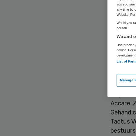
ads you see 
any time by c
Website. For 
Would you rat
person
We and ou
Marjolein
Use precise g
device. Pers
Jeugdhul
development
List of Part
lid van d
Manage P
Marjolein
Trajectum
Accare. Z
Gehandica
Tactus Ve
bestuursv