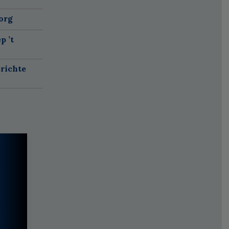
org
p ’t
richte