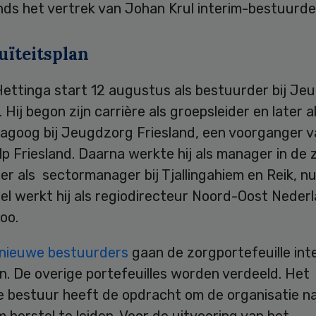
inds het vertrek van Johan Krul interim-bestuurder
uïteitsplan
ettinga start 12 augustus als bestuurder bij Je
. Hij begon zijn carrière als groepsleider en later a
agoog bij Jeugdzorg Friesland, een voorganger v
 Friesland. Daarna werkte hij als manager in de 
r als sectormanager bij Tjallingahiem en Reik, nu 
 werkt hij als regiodirecteur Noord-Oost Nederla
oo.
nieuwe bestuurders
gaan de zorgportefeuille int
n. De overige portefeuilles worden verdeeld. Het
e bestuur heeft de opdracht om de organisatie n
herstel te leiden. Voor de uitvoering van het