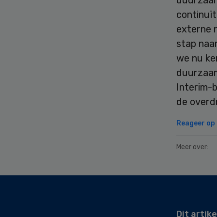
continuï
externe 
stap naa
we nu ke
duurzaam
Interim-b
de overd
Reageer op d
Meer over:
Secondary
Sidebar
Dit artike