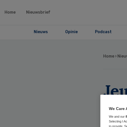
Home
Nieuwsbrief
Nieuws
Opinie
Podcast
Home
›
Nieu
Je
ste
We Care 
be
We and our
Selecting I 
to provide. S