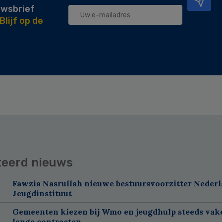
uwsbrief
Blijf op de
teerd nieuws
Fawzia Nasrullah nieuwe bestuursvoorzitter Neder
Jeugdinstituut
Gemeenten kiezen bij Wmo en jeugdhulp steeds vak
lange contracten