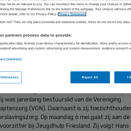
may not be as relevant to you. You can resurface this menu to change your choices or withd
licking the Manage Preferences link on the bottom of the webpage. Your choices will have eff
more details, refer to our Privacy Policy.
Privacy Statement
Laura van Elst
1 mei 2024
,
16:34
1145 keer gelezen
her not? Then we only place essential and statistical cookies, these do not record any data
r partners process data to provide:
 Bolt start maandag 6 mei als bestuursvoorzitter
eolocation data. Actively scan device characteristics for identification. Store and/or access 
onalised advertising and content, advertising and content measurement, audience research 
p Friesland. Medio augustus begint Dytmer Hetti
.
ners (vendors)
e raad van bestuur.
references
Reject All
I 
 Bolt werkte onder meer als bestuurder bij Amerp
 en S&L Zorg en in diverse directiefuncties bij Ke
ij was jarenlang bestuurslid van de Vereniging
ptenzorg (VGN). Daarnaast is zij toezichthouder 
rslavingszorg. Op maandag 6 mei gaat zij aan de 
oorzitter bij Jeugdhulp Friesland. Zij volgt Hans 