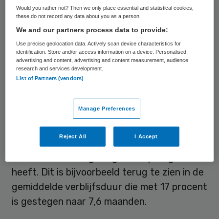
Would you rather not? Then we only place essential and statistical cookies,
nog 1.034 jongeren in gesloten jeugdzorg.
these do not record any data about you as a person
We and our partners process data to provide:
Daling gesloten plaatsingen
Use precise geolocation data. Actively scan device characteristics for
identification. Store and/or access information on a device. Personalised
advertising and content, advertising and content measurement, audience
Landelijk is de ambitie om het aantal
research and services development.
List of Partners (vendors)
gesloten plaatsingen zoveel mogelijk te
verlagen. Jongeren moeten zoveel mogelijk
Manage Preferences
in een open setting of thuis geholpen
worden. Dit leidt er echter toe dat de groep
Reject All
I Accept
die wél gesloten wordt geplaatst, steeds
zwaardere en langdurigere hulpvragen
heeft. Dit is bijvoorbeeld terug te zien in de
gemiddelde verblijfsduur die met 17 procent
is gestegen naar 7,6 maanden.