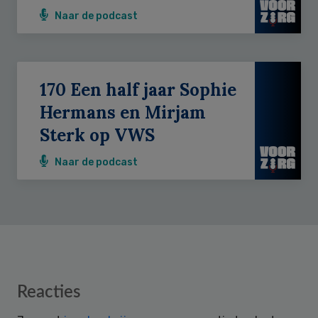
Naar de podcast
170 Een half jaar Sophie
Hermans en Mirjam
Sterk op VWS
Naar de podcast
Reader
Reacties
Interactions