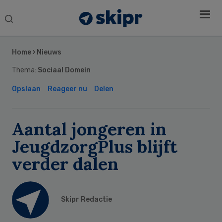
Search
this
Secondary
website
Sidebar
Home
›
Nieuws
Thema:
Sociaal Domein
Opslaan
Reageer nu
Delen
Aantal jongeren in
JeugdzorgPlus blijft
verder dalen
Skipr Redactie