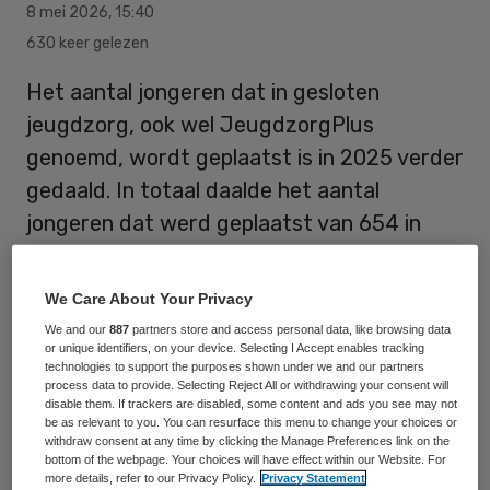
8 mei 2026
,
15:40
630 keer gelezen
Het aantal jongeren dat in gesloten
jeugdzorg, ook wel JeugdzorgPlus
genoemd, wordt geplaatst is in 2025 verder
gedaald. In totaal daalde het aantal
jongeren dat werd geplaatst van 654 in
2024 naar 569 in 2025.
We Care About Your Privacy
Dat blijkt uit de Factsheet JeugdzorgPlus
We and our
887
partners store and access personal data, like browsing data
or unique identifiers, on your device. Selecting I Accept enables tracking
2025 die Jeugdzorg Nederland heeft
technologies to support the purposes shown under we and our partners
process data to provide. Selecting Reject All or withdrawing your consent will
gepubliceerd.
disable them. If trackers are disabled, some content and ads you see may not
be as relevant to you. You can resurface this menu to change your choices or
withdraw consent at any time by clicking the Manage Preferences link on the
Sinds 2021 is het aantal geplaatste
bottom of the webpage. Your choices will have effect within our Website. For
more details, refer to our Privacy Policy.
Privacy Statement
jongeren bijna gehalveerd. Toen verbleven