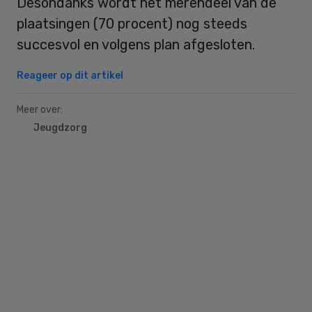
Desondanks wordt het merendeel van de
plaatsingen (70 procent) nog steeds
succesvol en volgens plan afgesloten.
Reageer op dit artikel
Meer over:
Jeugdzorg
Primary
Sidebar