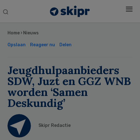
Search
this
Secondary
website
Sidebar
Home
›
Nieuws
Opslaan
Reageer nu
Delen
Jeugdhulpaanbieders
SDW, Juzt en GGZ WNB
worden ‘Samen
Deskundig’
Skipr Redactie