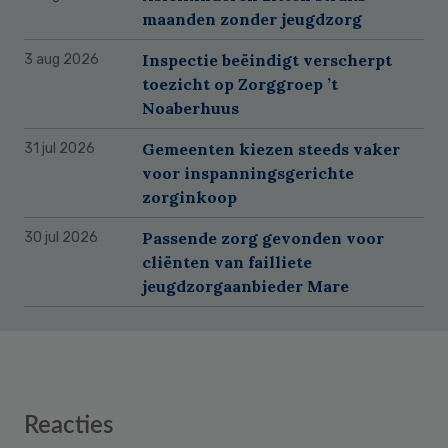
maanden zonder jeugdzorg
Inspectie beëindigt verscherpt
3 aug 2026
toezicht op Zorggroep ’t
Noaberhuus
Gemeenten kiezen steeds vaker
31 jul 2026
voor inspanningsgerichte
zorginkoop
Passende zorg gevonden voor
30 jul 2026
cliënten van failliete
jeugdzorgaanbieder Mare
Reader
Reacties
Interactions