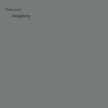
Meer over:
Jeugdzorg
Primary
Sidebar