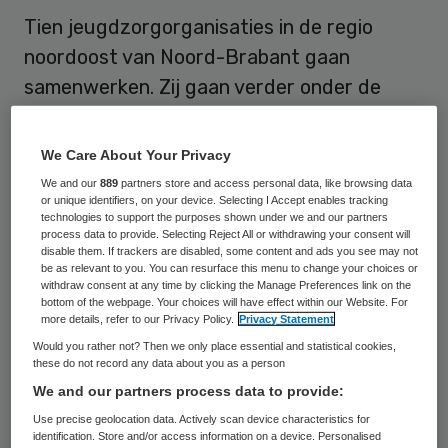
Tien jeugdzorgorganisaties in de regio
noordoost van Noord-Brabant gaan
samenwerken. Zij gaan verder onder de
naam JES!
We Care About Your Privacy
Op 25 september hebben
Amarant/Idris
,
We and our
889
partners store and access personal data, like browsing data
Cello
,
Koraal Groep
De La Salle, Koraal Groep
or unique identifiers, on your device. Selecting I Accept enables tracking
technologies to support the purposes shown under we and our partners
Maashorst,
GGZ Oost Brabant
,
Reinier van
process data to provide. Selecting Reject All or withdrawing your consent will
Arkel/Herlaarhof
,
Dichterbij
,
Novadic-
disable them. If trackers are disabled, some content and ads you see may not
be as relevant to you. You can resurface this menu to change your choices or
Kentron
,
Oosterpoort
en
Topaze
de
withdraw consent at any time by clicking the Manage Preferences link on the
bottom of the webpage. Your choices will have effect within our Website. For
samenwerkingsovereenkomst getekend.
more details, refer to our Privacy Policy.
Privacy Statement
Would you rather not? Then we only place essential and statistical cookies,
these do not record any data about you as a person
Zorginkoop
We and our partners process data to provide:
Use precise geolocation data. Actively scan device characteristics for
JES! staat voor Jeugd Express Samen. De
identification. Store and/or access information on a device. Personalised