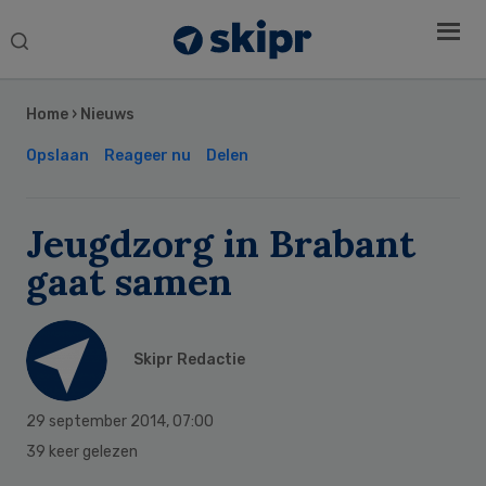
Search
this
Secondary
website
Sidebar
Home
›
Nieuws
Opslaan
Reageer nu
Delen
Jeugdzorg in Brabant
gaat samen
Skipr Redactie
29 september 2014
,
07:00
39 keer gelezen