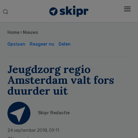
Search
this
Secondary
website
Sidebar
Home
›
Nieuws
Opslaan
Reageer nu
Delen
Jeugdzorg regio
Amsterdam valt fors
duurder uit
Skipr Redactie
24 september 2018
,
09:11