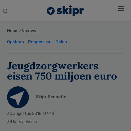
Search
this
Secondary
website
Sidebar
Home
›
Nieuws
Opslaan
Reageer nu
Delen
Jeugdzorgwerkers
eisen 750 miljoen euro
Skipr Redactie
30 augustus 2018
,
07:44
34 keer gelezen