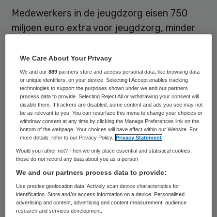
Medewerkers in de jeugdzorg eisen 750
miljoen euro extra voor jeugdzorg, minder
bureaucratie en een einde aan de
‘aanbestedingswaanzin door gemeenten’.
We Care About Your Privacy
Om hun eisen kracht bij te zetten, gaan zo’n
We and our
889
partners store and access personal data, like browsing data
or unique identifiers, on your device. Selecting I Accept enables tracking
2500 jeugdzorgwerkers maandag 3
technologies to support the purposes shown under we and our partners
process data to provide. Selecting Reject All or withdrawing your consent will
september actie voeren in Den Haag. Dit
disable them. If trackers are disabled, some content and ads you see may not
meldt FNV Zorg & Welzijn.
be as relevant to you. You can resurface this menu to change your choices or
withdraw consent at any time by clicking the Manage Preferences link on the
bottom of the webpage. Your choices will have effect within our Website. For
De jeugdzorgwerkers zijn boos omdat zij
more details, refer to our Privacy Policy.
Privacy Statement
Would you rather not? Then we only place essential and statistical cookies,
door jarenlang bezuinigen, aanbestedingen
these do not record any data about you as a person
door gemeenten en torenhoge
We and our partners process data to provide:
administratiedruk niet meer genoeg
Use precise geolocation data. Actively scan device characteristics for
identification. Store and/or access information on a device. Personalised
toekomen aan het helpen van kinderen en
advertising and content, advertising and content measurement, audience
gezinnen, aldus de
vakbond
. “Minister Hugo
research and services development.