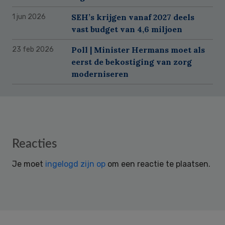
SEH’s krijgen vanaf 2027 deels
1 jun 2026
vast budget van 4,6 miljoen
Poll | Minister Hermans moet als
23 feb 2026
eerst de bekostiging van zorg
moderniseren
Reader
Reacties
Interactions
Je moet
ingelogd zijn op
om een reactie te plaatsen.