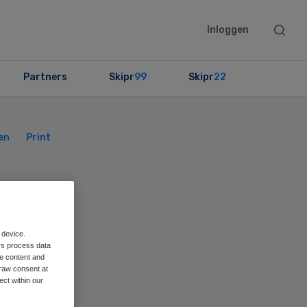
Searc
Inloggen
this
websit
Partners
Skipr
99
Skipr
22
Primary
Sidebar
en
Print
pt
 device.
rs process data
me content and
raw consent at
ect within our