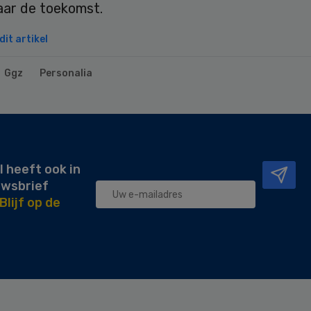
aar de toekomst.
it artikel
Ggz
Personalia
l heeft ook in
uwsbrief
Blijf op de