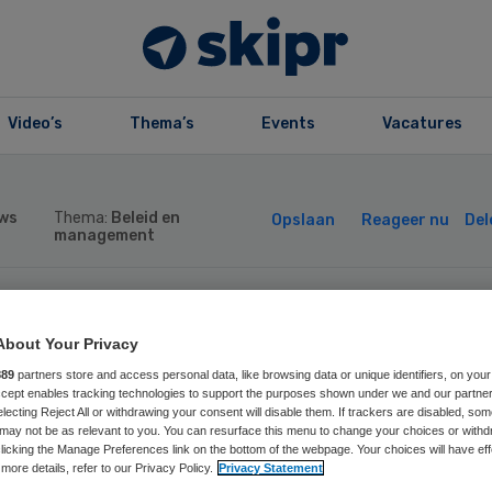
Video’s
Thema’s
Events
Vacatures
ws
Thema:
Beleid en
Opslaan
Reageer nu
Del
management
han Oostinga sto
About Your Privacy
889
partners store and access personal data, like browsing data or unique identifiers, on your
 lid rvb bij Lentis
Accept enables tracking technologies to support the purposes shown under we and our partne
electing Reject All or withdrawing your consent will disable them. If trackers are disabled, so
may not be as relevant to you. You can resurface this menu to change your choices or withd
licking the Manage Preferences link on the bottom of the webpage. Your choices will have eff
more details, refer to our Privacy Policy.
Privacy Statement