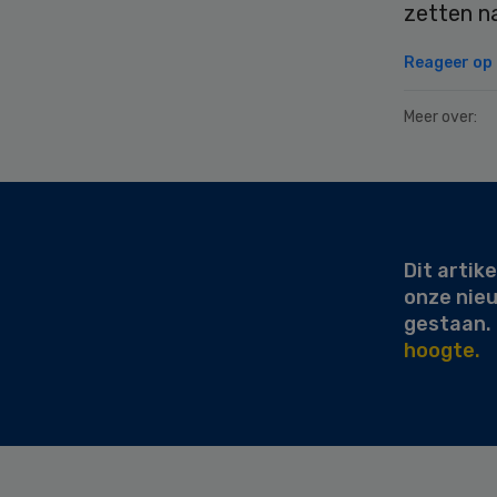
zetten n
Reageer op d
Meer over:
Secondary
Sidebar
Dit artike
onze nie
gestaan.
hoogte.