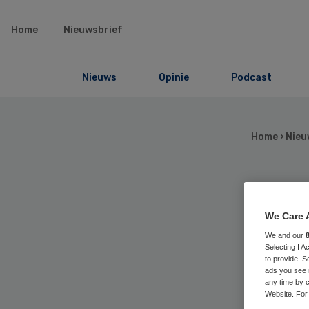
Home
Nieuwsbrief
Nieuws
Opinie
Podcast
Home
›
Nieu
Jo
We Care 
We and our
als
Selecting I 
to provide. S
ads you see 
any time by c
Website. For 