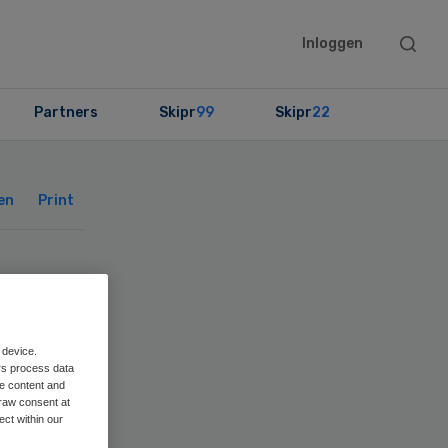
Searc
Inloggen
this
websit
Partners
Skipr
99
Skipr
22
Primary
Sidebar
en
Print
 device.
rs process data
me content and
raw consent at
ect within our