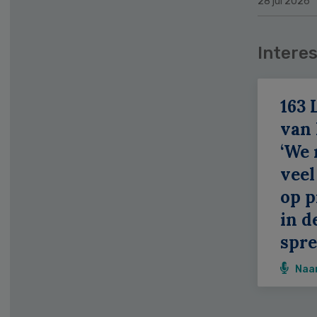
28 jul 2026
Interes
163 
van
‘We
veel
op p
in d
spr
Naa