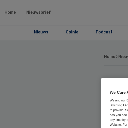
Home
Nieuwsbrief
Nieuws
Opinie
Podcast
Home
›
Nieu
Jon
We Care 
ne
We and our
Selecting I 
to provide. S
op
ads you see 
any time by c
Website. For 