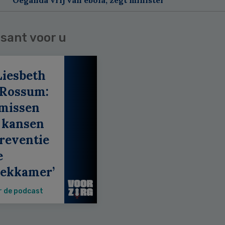
sant voor u
Liesbeth
 Rossum:
 missen
 kansen
reventie
e
eekkamer’
r de podcast