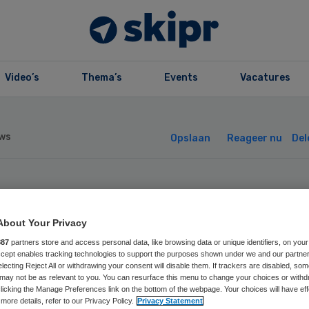
Video’s
Thema’s
Events
Vacatures
ws
Opslaan
Reageer nu
Del
ge zestigers
About Your Privacy
geren massaal
887
partners store and access personal data, like browsing data or unique identifiers, on your
Accept enables tracking technologies to support the purposes shown under we and our partne
electing Reject All or withdrawing your consent will disable them. If trackers are disabled, so
roep griepprik
may not be as relevant to you. You can resurface this menu to change your choices or withd
licking the Manage Preferences link on the bottom of the webpage. Your choices will have eff
more details, refer to our Privacy Policy.
Privacy Statement