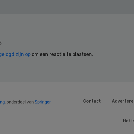
s
gelogd zijn op
om een reactie te plaatsen.
Contact
Advertere
ing
, onderdeel van
Springer
Het l