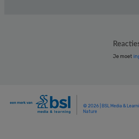
Reader
Reactie
Interactions
Je moet
in
© 2026 | BSL Media & Learn
Nature