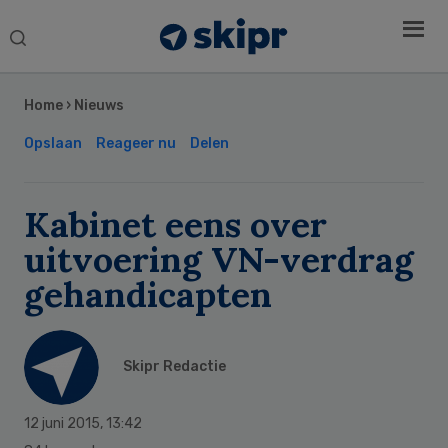
Search
this
Secondary
website
Sidebar
Home
›
Nieuws
Opslaan
Reageer nu
Delen
Kabinet eens over
uitvoering VN-verdrag
gehandicapten
Skipr Redactie
12 juni 2015
,
13:42