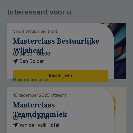
Interessant voor u
Vanaf 28 oktober 2025
Masterclass Bestuurlijke
Wijsheid
00:00 - 00:00
Den Dolder
Inschrijven
Meer informatie
16 december 2025, Utrecht
Masterclass
Teamdynamiek
09:00 - 16:30
Van der Valk Hotel