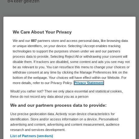
84 keer gelezen
De ministerraad is het eens geworden over
de implementatie van het VN-verdrag
We Care About Your Privacy
inzake de rechten van personen met een
We and our
887
partners store and access personal data, like browsing data
handicap. De bewindslieden stemden in met
or unique identifiers, on your device. Selecting I Accept enables tracking
technologies to support the purposes shown under we and our partners
een voorstel van staatssecretaris Van Rijn
process data to provide. Selecting Reject All or withdrawing your consent will
disable them. If trackers are disabled, some content and ads you see may not
van Volksgezondheid, Welzijn en Sport
be as relevant to you. You can resurface this menu to change your choices or
withdraw consent at any time by clicking the Manage Preferences link on the
(VWS).
bottom of the webpage. Your choices will have effect within our Website. For
more details, refer to our Privacy Policy.
Privacy Statement
Het plan wordt nu aan de Tweede Kamer
Would you rather not? Then we only place essential and statistical cookies,
these do not record any data about you as a person
aangeboden. Op die manier kan de Kamer
We and our partners process data to provide:
het plan betrekken bij de behandeling van
Use precise geolocation data. Actively scan device characteristics for
de wetsvoorstellen die nodig zijn om het
identification. Store and/or access information on a device. Personalised
advertising and content, advertising and content measurement, audience
Verdrag te ratificeren, zo maakt de
research and services development.
rijksoverheid bekend.
List of Partners (vendors)