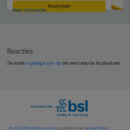
Inschrijven
Meer informatie
Reader
Reacties
Interactions
Je moet
ingelogd zijn op
om een reactie te plaatsen.
© 2026 | BSL Media & Learning
, onderdeel van
Springer Nature