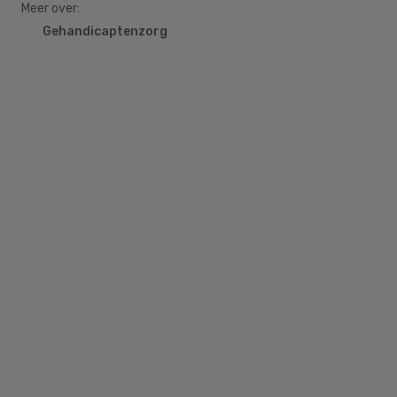
Meer over:
Gehandicaptenzorg
Primary
Sidebar