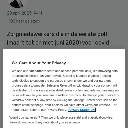
28 april 2023
,
14:11
1100 keer gelezen
Zorgmedewerkers die in de eerste golf
(maart tot en met juni 2020) voor covid-
patiënten hebben gezorgd, door langdurige
post-covidklachten al twee jaar ziek zijn en
We Care About Your Privacy
daardoor arbeidsongeschikt zijn geraakt,
We and our
889
partners store and access personal data, like browsing data
kunnen financiële steun krijgen. Het kabinet
or unique identifiers, on your device. Selecting I Accept enables tracking
technologies to support the purposes shown under we and our partners
heeft op voordracht van minister Conny
process data to provide. Selecting Reject All or withdrawing your consent will
disable them. If trackers are disabled, some content and ads you see may not
Helder voor Langdurige Zorg en Sport
be as relevant to you. You can resurface this menu to change your choices or
withdraw consent at any time by clicking the Manage Preferences link on the
besloten dat deze groep in aanmerking
bottom of the webpage. Your choices will have effect within our Website. For
komt voor een bedrag van 15.000 euro per
more details, refer to our Privacy Policy.
Privacy Statement
Would you rather not? Then we only place essential and statistical cookies,
persoon.
these do not record any data about you as a person