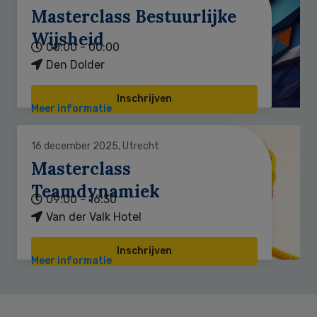
Masterclass Bestuurlijke
Wijsheid
00:00 - 00:00
Den Dolder
Inschrijven
Meer informatie
16 december 2025, Utrecht
Masterclass
Teamdynamiek
09:00 - 16:30
Van der Valk Hotel
Inschrijven
Meer informatie