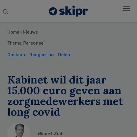
Search
this
Secondary
website
Sidebar
Home
›
Nieuws
Thema:
Personeel
Opslaan
Reageer nu
Delen
Kabinet wil dit jaar
15.000 euro geven aan
zorgmedewerkers met
long covid
Wilbert Zuil