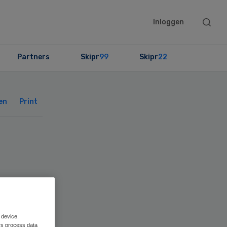
Searc
Inloggen
this
websit
Partners
Skipr
99
Skipr
22
Primary
Sidebar
en
Print
 device.
rs process data