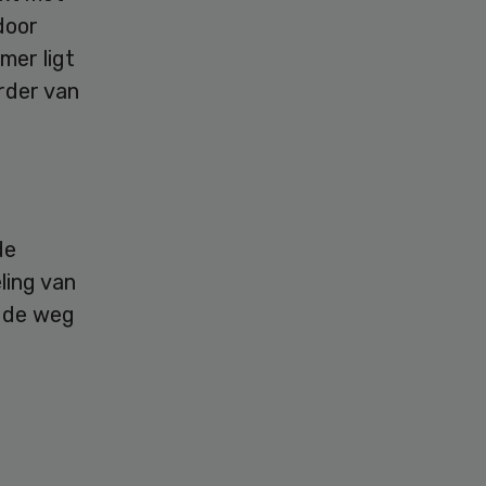
door
mer ligt
rder van
de
ling van
 de weg