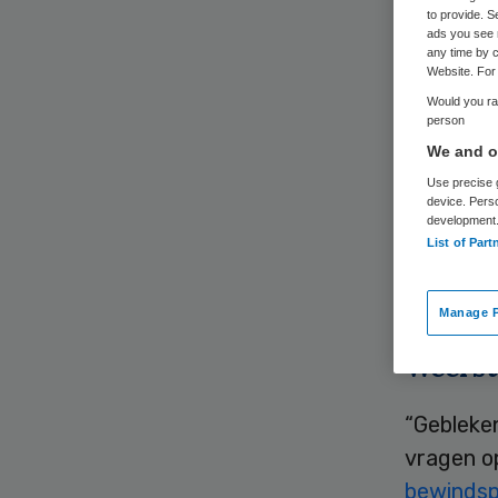
vij
to provide. S
ads you see 
any time by c
Website. For 
Would you rat
person
We and ou
Use precise g
device. Pers
development
Het wetsv
List of Part
Dat schri
brief aa
Manage P
Weers
“Gebleke
vragen o
bewinds