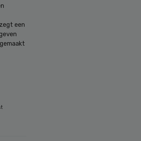
én
 zegt een
egeven
 gemaakt
st