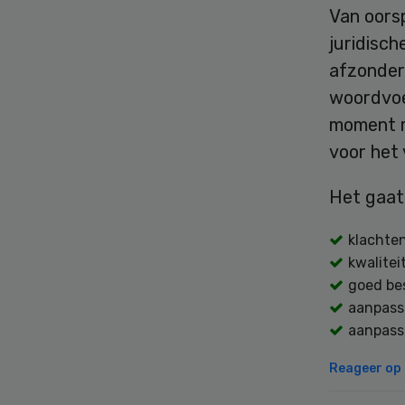
Van oors
juridisch
afzonderl
woordvoe
moment m
voor het 
Het gaat
klachten
kwalitei
goed be
aanpass
aanpassi
Reageer op d