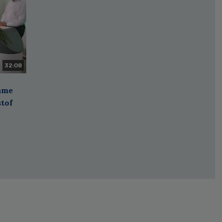
32:08
zame
stof