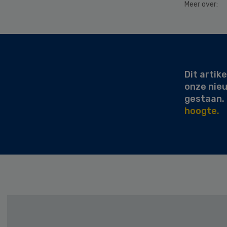
Meer over:
Secondary
Sidebar
Dit artike
onze nie
gestaan.
hoogte.