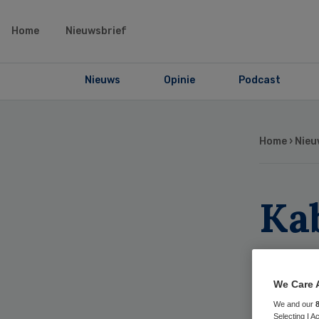
Home
Nieuwsbrief
Nieuws
Opinie
Podcast
Home
›
Nieu
Ka
we
cli
We Care 
We and our
Selecting I 