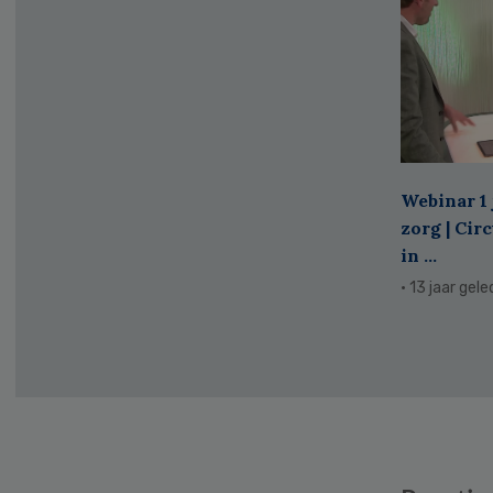
Webinar 1 
zorg | Cir
in ...
· 13 jaar gel