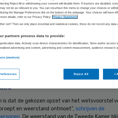
ven
electing Reject All or withdrawing your consent will disable them. If trackers are disabled, so
may not be as relevant to you. You can resurface this menu to change your choices or withd
licking the Manage Preferences link on the bottom of the webpage. Your choices will have eff
more details, refer to our Privacy Policy.
Privacy Statement
her not? Then we only place essential and statistical cookies, these do not record any data
Ingrid Grutters
15 februari 2013
,
10:00
26 keer gelezen
r partners process data to provide:
eolocation data. Actively scan device characteristics for identification. Store and/or access 
onalised advertising and content, advertising and content measurement, audience research 
.
oorstel cliëntenrechten zorg wordt in vijf delen 
ners (vendors)
jven minister Schippers en staatssecretaris Van Ri
n de Tweede Kamer.
references
Reject All
I 
tand
n is dat de gekozen opzet van het wetsvoorstel v
proept en weerstand ontmoet”,
schrijven de
personen
. De weerstand van de Tweede Kamer bli