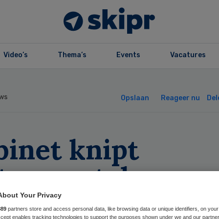
Video’s
Thema’s
Events
Vacatures
ws
Opslaan
Reageer nu
Del
binet knipt
tsvoorstel
ëntenrechten in
About Your Privacy
889
partners store and access personal data, like browsing data or unique identifiers, on your
Accept enables tracking technologies to support the purposes shown under we and our partne