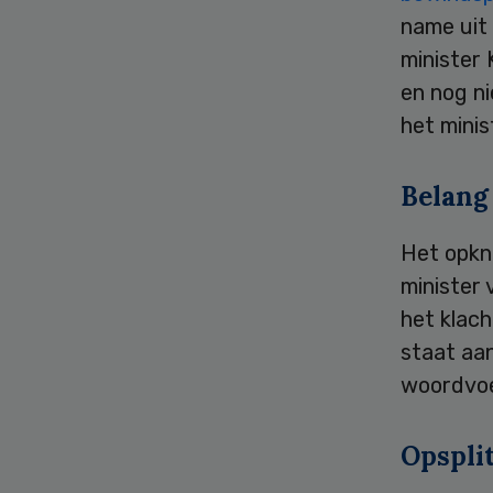
name uit 
minister 
en nog n
het minis
Belang
Het opkni
minister 
het klach
staat aan
woordvoe
Opspli