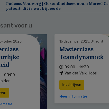
Podcast Voorzorg | Gezondheidseconoom Marcel C
patiënt, dit is wat hij leerde
sant voor u
 oktober 2025
16 december 2025, Utrecht
erclass
Masterclass
urlijke
Teamdynamiek
heid
09:00 - 16:30
Van der Valk Hotel
 - 00:00
older
Inschrijven
jven
Meer informatie
ormatie