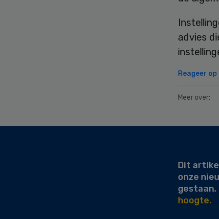
Instellin
advies di
instellin
Reageer op d
Meer over:
Secondary
Sidebar
Dit artike
onze nie
gestaan.
hoogte.