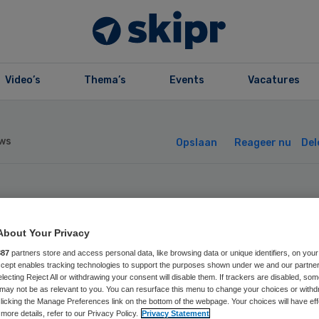
Video’s
Thema’s
Events
Vacatures
ws
Opslaan
Reageer nu
Del
binet: meer mac
About Your Privacy
iënten in instell
887
partners store and access personal data, like browsing data or unique identifiers, on your
Accept enables tracking technologies to support the purposes shown under we and our partne
electing Reject All or withdrawing your consent will disable them. If trackers are disabled, so
may not be as relevant to you. You can resurface this menu to change your choices or withd
licking the Manage Preferences link on the bottom of the webpage. Your choices will have eff
more details, refer to our Privacy Policy.
Privacy Statement