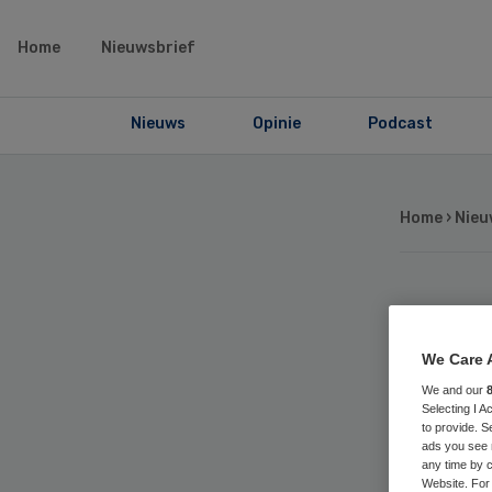
Home
Nieuwsbrief
Nieuws
Opinie
Podcast
Home
›
Nieu
Ka
We Care 
pat
We and our
Selecting I 
to provide. S
ads you see 
any time by c
Website. For 