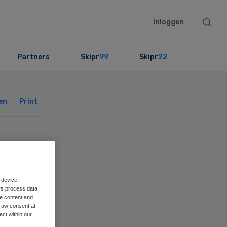
Searc
Inloggen
this
websit
Partners
Skipr
99
Skipr
22
Primary
Sidebar
en
Print
ht
ing
 device.
rs process data
me content and
raw consent at
ect within our