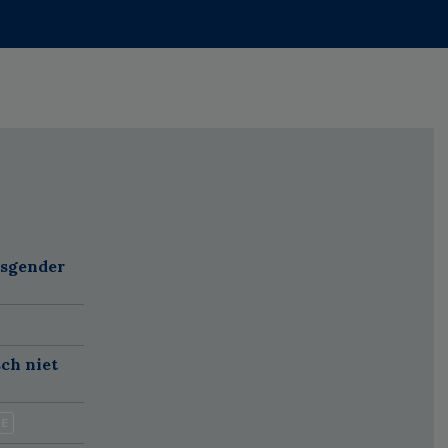
nsgender
sch niet
IE