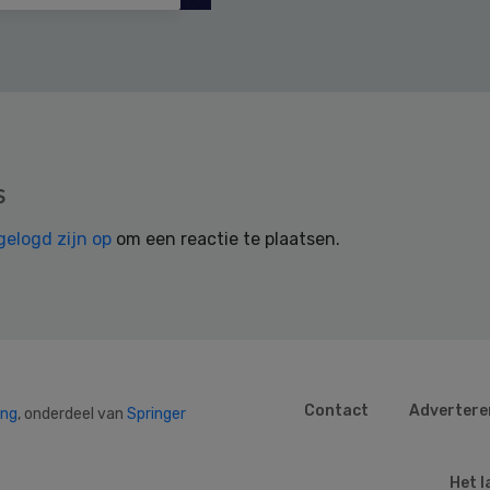
s
gelogd zijn op
om een reactie te plaatsen.
Contact
Advertere
ing
, onderdeel van
Springer
Het l