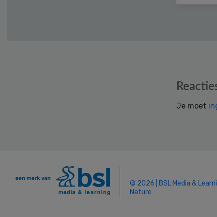
Reader
Reactie
Interactions
Je moet
in
© 2026 | BSL Media & Learn
Nature