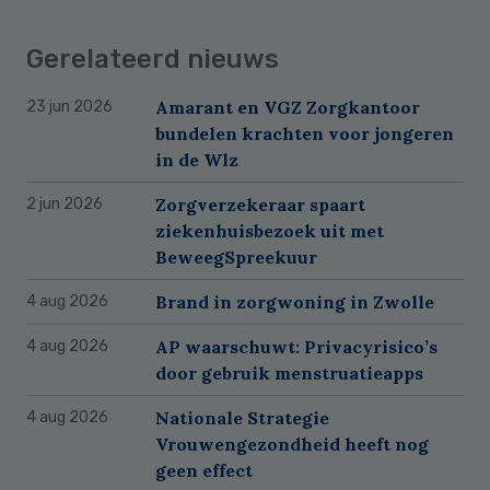
Gerelateerd nieuws
Amarant en VGZ Zorgkantoor
23 jun 2026
bundelen krachten voor jongeren
in de Wlz
Zorgverzekeraar spaart
2 jun 2026
ziekenhuisbezoek uit met
BeweegSpreekuur
Brand in zorgwoning in Zwolle
4 aug 2026
AP waarschuwt: Privacyrisico’s
4 aug 2026
door gebruik menstruatieapps
Nationale Strategie
4 aug 2026
Vrouwengezondheid heeft nog
geen effect