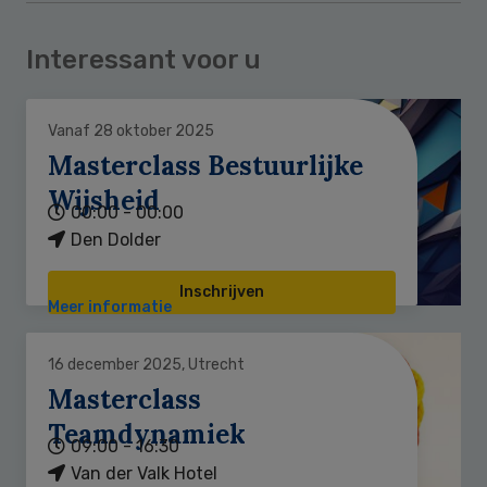
Interessant voor u
Vanaf 28 oktober 2025
Masterclass Bestuurlijke
Wijsheid
00:00 - 00:00
Den Dolder
Inschrijven
Meer informatie
16 december 2025, Utrecht
Masterclass
Teamdynamiek
09:00 - 16:30
Van der Valk Hotel