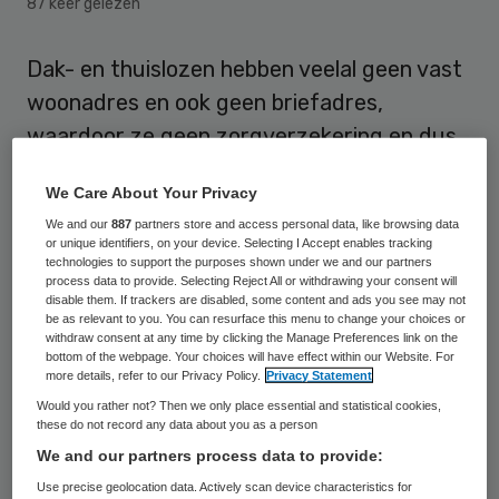
87 keer gelezen
Dak- en thuislozen hebben veelal geen vast
woonadres en ook geen briefadres,
waardoor ze geen zorgverzekering en dus
geen medische zorg hebben. Het kabinet
We Care About Your Privacy
heeft daarom met gemeenten afgesproken
We and our
887
partners store and access personal data, like browsing data
om deze mensen op te sporen en ze een
or unique identifiers, on your device. Selecting I Accept enables tracking
technologies to support the purposes shown under we and our partners
briefadres te geven. Dat maakten ministers
process data to provide. Selecting Reject All or withdrawing your consent will
Edith Schippers (Volksgezondheid) en Ard
disable them. If trackers are disabled, some content and ads you see may not
be as relevant to you. You can resurface this menu to change your choices or
van der Steur (Veiligheid en Justitie)
withdraw consent at any time by clicking the Manage Preferences link on the
bottom of the webpage. Your choices will have effect within our Website. For
maandag bekend.
more details, refer to our Privacy Policy.
Privacy Statement
Would you rather not? Then we only place essential and statistical cookies,
Van der Steur belooft ervoor te zorgen dat
these do not record any data about you as a person
geen gedetineerde verzekeringsplichtige
We and our partners process data to provide:
zonder zorgverzekering de gevangenis
Use precise geolocation data. Actively scan device characteristics for