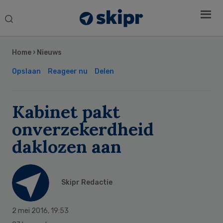
Search
this
Secondary
website
Sidebar
Home
›
Nieuws
Opslaan
Reageer nu
Delen
Kabinet pakt
onverzekerdheid
daklozen aan
Skipr Redactie
2 mei 2016
,
19:53