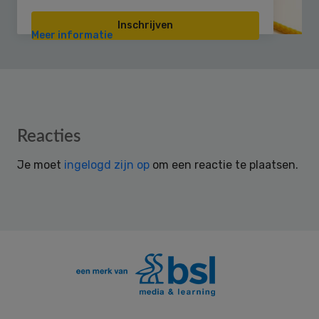
Inschrijven
Meer informatie
Reader
Reacties
Interactions
Je moet
ingelogd zijn op
om een reactie te plaatsen.