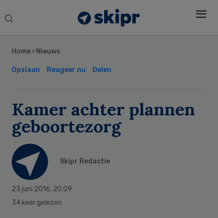
Search
this
Secondary
website
Sidebar
Home
›
Nieuws
Opslaan
Reageer nu
Delen
Kamer achter plannen
geboortezorg
Skipr Redactie
23 juni 2016
,
20:09
34 keer gelezen