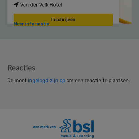
Van der Valk Hotel
Inschrijven
Meer informatie
Reader
Reacties
Interactions
Je moet
ingelogd zijn op
om een reactie te plaatsen.