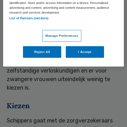
identification. Store and/or access information on a device. Personalised
bestaande aanpak waarbij ze afzonderlijk
advertising and content, advertising and content measurement, audience
worden betaald.
research and services development.
List of Partners (vendors)
Verloskundigen en patiëntenorganisatie
NPCF zijn bezorgd over de koers, net als
Manage Preferences
oppositiepartijen SP en GroenLinks. Zij
vrezen dat zorgverzekeraars straks geen
Reject All
I Accept
contracten meer willen afsluiten met
zelfstandige verloskundigen en er voor
zwangere vrouwen uiteindelijk weinig te
kiezen is.
Kiezen
Schippers gaat met de zorgverzekeraars