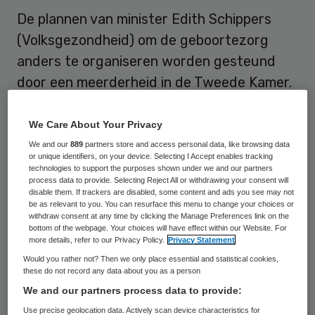
De plannen van minister Edith Schippers
(Volksgezondheid) om de geboortezorg
anders te organiseren worden gesteund
door een meerderheid in de Tweede Kamer.
Dat bleek donderdag tijdens een debat
We Care About Your Privacy
over de plannen die ervoor moeten zorgen
We and our
889
partners store and access personal data, like browsing data
dat verloskundigen, gynaecologen en
or unique identifiers, on your device. Selecting I Accept enables tracking
technologies to support the purposes shown under we and our partners
ziekenhuizen beter gaan samenwerken om
process data to provide. Selecting Reject All or withdrawing your consent will
disable them. If trackers are disabled, some content and ads you see may not
de babysterfte in Nederland verder omlaag
be as relevant to you. You can resurface this menu to change your choices or
withdraw consent at any time by clicking the Manage Preferences link on the
te krijgen. Samenwerkingsverbanden
bottom of the webpage. Your choices will have effect within our Website. For
more details, refer to our Privacy Policy.
Privacy Statement
worden vanaf 2017 op een andere manier
Would you rather not? Then we only place essential and statistical cookies,
gefinancierd, want dan is er één pot geld
these do not record any data about you as a person
voor alle betrokkenen. Verloskundigen en
We and our partners process data to provide:
gynaecologen kunnen ook kiezen voor de
Use precise geolocation data. Actively scan device characteristics for