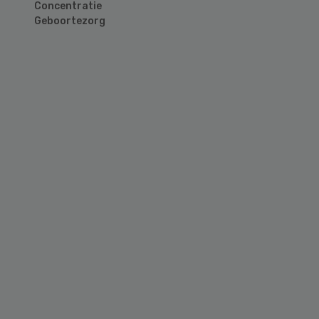
Concentratie
Geboortezorg
Primary
Sidebar