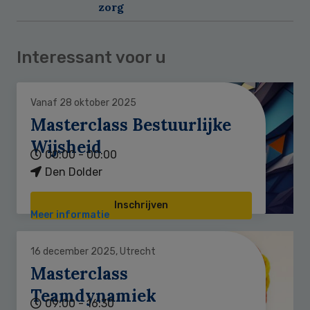
zorg
Interessant voor u
Vanaf 28 oktober 2025
Masterclass Bestuurlijke
Wijsheid
00:00 - 00:00
Den Dolder
Inschrijven
Meer informatie
16 december 2025, Utrecht
Masterclass
Teamdynamiek
09:00 - 16:30