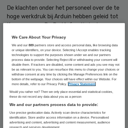
De klachten onder het personeel over de te
hoge werkdruk bij Arduin hebben geleid tot
Kamervragen. De PvdA-fractie in de
Tweede Kamer wil van minister Hugo de
We Care About Your Privacy
Jonge (VWS) weten of de klachten bekend
We and our
889
partners store and access personal data, like browsing data
waren bij het ministerie en de inspectie. Dat
or unique identifiers, on your device. Selecting I Accept enables tracking
technologies to support the purposes shown under we and our partners
meldt Omroep Zeeland.
process data to provide. Selecting Reject All or withdrawing your consent will
disable them. If trackers are disabled, some content and ads you see may not
be as relevant to you. You can resurface this menu to change your choices or
Vakbond FNV heeft maandag een
withdraw consent at any time by clicking the Manage Preferences link on the
bottom of the webpage. Your choices will have effect within our Website. For
‘
zwartboek
‘ overhandigd aan Peter van
more details, refer to our Privacy Policy.
Privacy Statement
Wijk, directeur van Arduin. Hierin trekken
Would you rather not? Then we only place essential and statistical cookies,
these do not record any data about you as a person
werknemers van de instelling voor
We and our partners process data to provide:
gehandicaptenzorg aan de bel over de hoge
Use precise geolocation data. Actively scan device characteristics for
werkdruk, die bij een deel van hen al tot
identification. Store and/or access information on a device. Personalised
advertising and content, advertising and content measurement, audience
gezondheidsklachten leidt. De druk zou
research and services development.