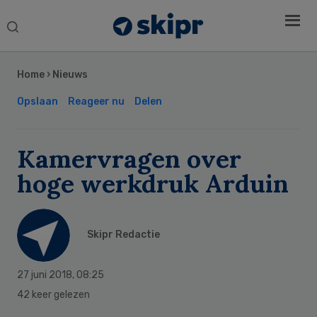
Search
this
Secondary
website
Sidebar
Home
›
Nieuws
Opslaan
Reageer nu
Delen
Kamervragen over
hoge werkdruk Arduin
Skipr Redactie
27 juni 2018
,
08:25
42 keer gelezen