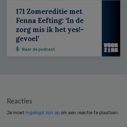
171 Zomereditie met
Fenna Eefting: ‘In de
zorg mis ik het yes!-
gevoel’
Naar de podcast
Reader
Reacties
Interactions
Je moet
ingelogd zijn op
om een reactie te plaatsen.