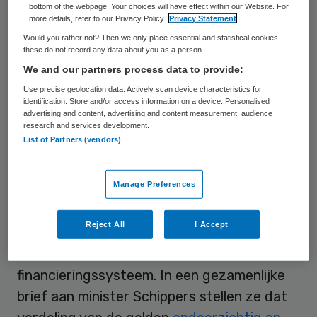
wordt. KansPlus vindt een dergelijke
bottom of the webpage. Your choices will have effect within our Website. For
more details, refer to our Privacy Policy.
Privacy Statement
financiering bovendien principieel onjuist,
Would you rather not? Then we only place essential and statistical cookies,
aangezien daarmee voorbij wordt gegaan
these do not record any data about you as a person
aan de wensen van de individuele cliënt.
We and our partners process data to provide:
Meer in het bijzonder keert KansPlus zich
Use precise geolocation data. Actively scan device characteristics for
identification. Store and/or access information on a device. Personalised
tegen plannen waarin een sleutelrol voor de
advertising and content, advertising and content measurement, audience
CG-Raad is weggelegd.
research and services development.
List of Partners (vendors)
Beroering
Manage Preferences
Binnen de patiënten-, gehandicapten- en
Reject All
I Accept
ouderenorganisaties is grote beroering
ontstaan over het nieuwe
financieringssysteem. In een gezamenlijke
brief aan minister Schippers stellen ze dat