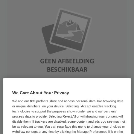
We Care About Your Privacy
Belangenorganisatie in de
We and our
889
partners store and access personal data, like browsing data
gehandicaptenzorg KansPlus vreest voor
or unique identifiers, on your device. Selecting I Accept enables tracking
technologies to support the purposes shown under we and our partners
haar voortbestaan als de subsidie voor pgo-
process data to provide. Selecting Reject All or withdrawing your consent will
disable them. If trackers are disabled, some content and ads you see may not
organisaties voortaan top down verdeeld
be as relevant to you. You can resurface this menu to change your choices or
withdraw consent at any time by clicking the Manage Preferences link on the