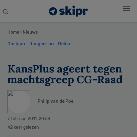
Search
this
Secondary
website
Sidebar
Home
›
Nieuws
Opslaan
Reageer nu
Delen
KansPlus ageert tegen
machtsgreep CG-Raad
Philip van de Poel
7 februari 2011
,
20:54
42 keer gelezen