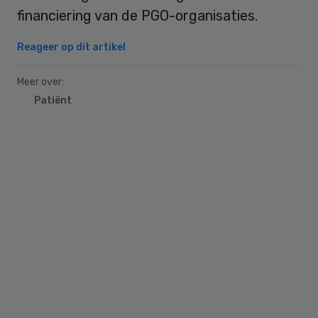
financiering van de PGO-organisaties.
Reageer op dit artikel
Meer over:
Patiënt
Primary
Sidebar