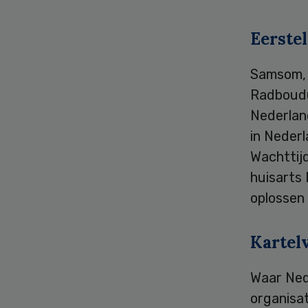
Eerstel
Samsom, 
Radboudu
Nederland
in Nederl
Wachttijd
huisarts
oplossen
Kartel
Waar Nede
organisat