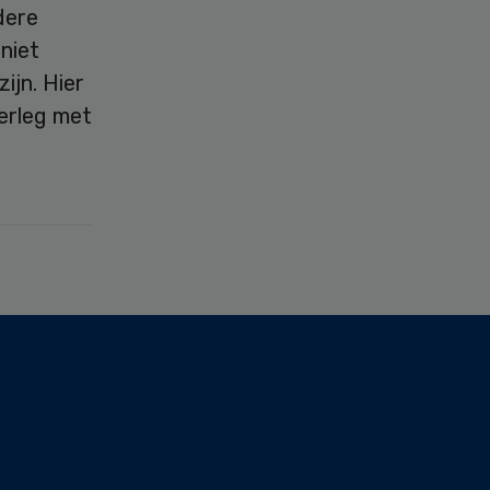
dere
 niet
ijn. Hier
erleg met