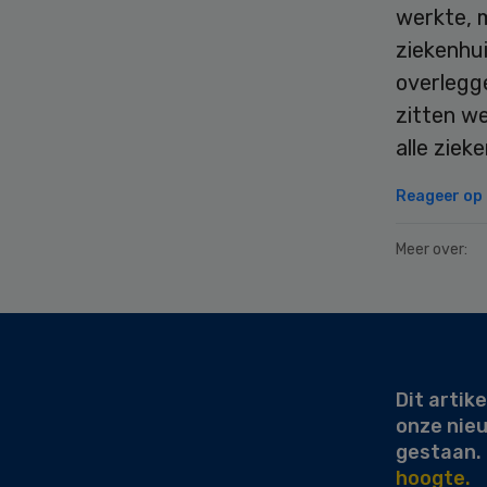
werkte, m
ziekenhui
overlegge
zitten w
alle ziek
Reageer op d
Meer over:
Secondary
Sidebar
Dit artike
onze nie
gestaan.
hoogte.