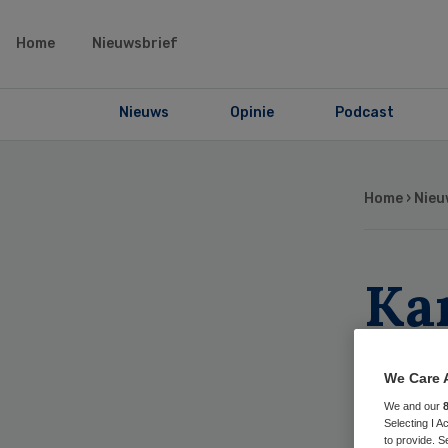
Home
Nieuwsbrief
Nieuws
Opinie
Podcast
Home
›
Nieu
Ka
org
We Care 
he
We and our
Selecting I 
to provide. S