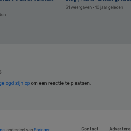
31 weergaven
· 10 jaar geleden
eden
s
gelogd zijn op
om een reactie te plaatsen.
Contact
Advertere
ing
, onderdeel van
Springer