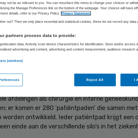
may not be as relevant to you. You can resurface this menu to change your choices or withd
licking the Manage Preferences link on the bottom of the webpage. Your choices will have eff
more details, refer to our Privacy Policy.
Privacy Statement
Skipr Redactie
18 maart 2016
,
08:48
76 keer gelezen
her not? Then we only place essential and statistical cookies, these do not record any data
r partners process data to provide:
eolocation data. Actively scan device characteristics for identification. Store and/or access 
eedse Karolinska University Hospital in Stockhol
onalised advertising and content, advertising and content measurement, audience research 
ie op de schop. De verschillende afdelingen verdwi
.
ners (vendors)
arvan gaat het ziekenhuis het pad van de patiënt
Melvin Samsom, CEO bij het Karolinska University
references
Reject All
I 
olm, tijdens zijn keynote op Health Valley 2016. D
ele afdelingen als chirurgie en interne geneeskun
en; er komen er 280 ‘patiëntpaden’ die samen met
 worden ontwikkeld. Ieder patiëntpad krijgt een c
een einde aan de verschillende silo’s in het zieken