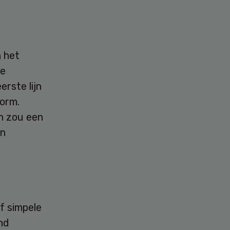
 het
de
rste lijn
norm.
n zou een
en
f simpele
nd