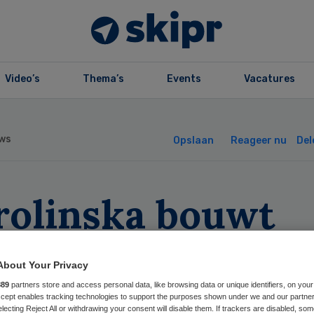
Video’s
Thema’s
Events
Vacatures
ws
Opslaan
Reageer nu
Del
rolinska bouwt
anisatie om pati
About Your Privacy
en
889
partners store and access personal data, like browsing data or unique identifiers, on your
Accept enables tracking technologies to support the purposes shown under we and our partne
electing Reject All or withdrawing your consent will disable them. If trackers are disabled, so