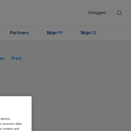
Searc
Inloggen
this
websit
Partners
Skipr
99
Skipr
22
Primary
Sidebar
en
Print
ënt
 device.
rs process data
me content and