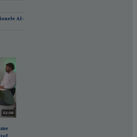
ionele AI-
32:08
zame
stof