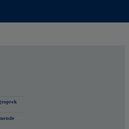
gesprek
omende