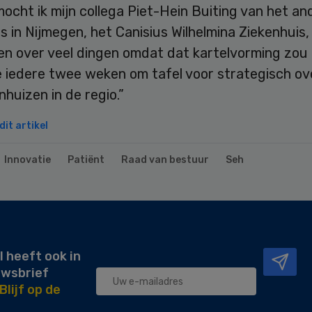
ocht ik mijn collega Piet-Hein Buiting van het an
s in Nijmegen, het Canisius Wilhelmina Ziekenhuis,
n over veel dingen omdat dat kartelvorming zou z
e iedere twee weken om tafel voor strategisch ov
enhuizen in de regio.”
it artikel
Innovatie
Patiënt
Raad van bestuur
Seh
l heeft ook in
uwsbrief
Blijf op de