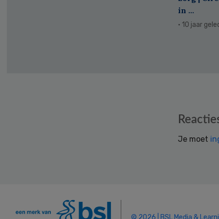
in ...
· 10 jaar gel
Reader
Reactie
Interactions
Je moet
in
© 2026 | BSL Media & Learn