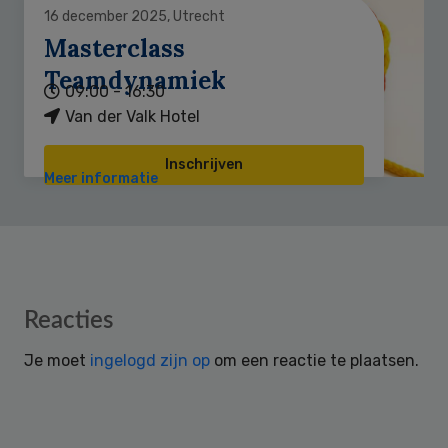
16 december 2025, Utrecht
Masterclass
Teamdynamiek
09:00 - 16:30
Van der Valk Hotel
Inschrijven
Meer informatie
Reader
Reacties
Interactions
Je moet
ingelogd zijn op
om een reactie te plaatsen.