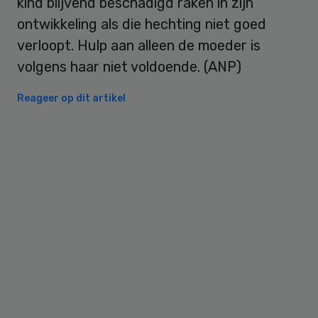
kind blijvend beschadigd raken in zijn
ontwikkeling als die hechting niet goed
verloopt. Hulp aan alleen de moeder is
volgens haar niet voldoende. (ANP)
Reageer op dit artikel
Primary
Sidebar