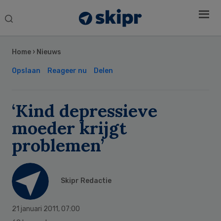
Search
this
Secondary
website
Sidebar
Home
›
Nieuws
Opslaan
Reageer nu
Delen
‘Kind depressieve
moeder krijgt
problemen’
Skipr Redactie
21 januari 2011
,
07:00