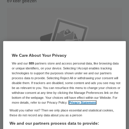
69 keer gelezen
We Care About Your Privacy
We and our
889
partners store and access personal data, like browsing data
or unique identifiers, on your device. Selecting I Accept enables tracking
technologies to support the purposes shown under we and our partners
process data to provide. Selecting Reject All or withdrawing your consent will
disable them. If trackers are disabled, some content and ads you see may not
be as relevant to you. You can resurface this menu to change your choices or
withdraw consent at any time by clicking the Manage Preferences link on the
bottom of the webpage. Your choices will have effect within our Website. For
more details, refer to our Privacy Policy.
Privacy Statement
Veel kinderen van moeders die depressief
Would you rather not? Then we only place essential and statistical cookies,
waren na de bevalling, kunnen minder goed
these do not record any data about you as a person
tegen stress en hebben vaker
We and our partners process data to provide: