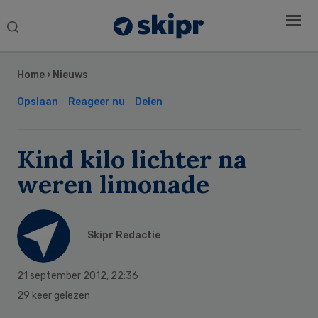
Search
this
Secondary
website
Sidebar
Home
›
Nieuws
Opslaan
Reageer nu
Delen
Kind kilo lichter na
weren limonade
Skipr Redactie
21 september 2012
,
22:36
29 keer gelezen