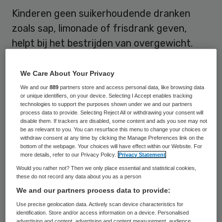
Kinderen geen suikerhoudende dranken
zoals sap, limonade of frisdrank geven,
helpt bij het bestrijden van overgewicht.
Dat stelt onderzoeker Martijn Katan van de
Vrije Universiteit in Amsterdam.
We Care About Your Privacy
We and our
889
partners store and access personal data, like browsing data
or unique identifiers, on your device. Selecting I Accept enables tracking
Blikje
technologies to support the purposes shown under we and our partners
process data to provide. Selecting Reject All or withdrawing your consent will
disable them. If trackers are disabled, some content and ads you see may not
Katan
en zijn collega’s gebruikten een groep
be as relevant to you. You can resurface this menu to change your choices or
withdraw consent at any time by clicking the Manage Preferences link on the
van zeshonderd Nederlandse kinderen
bottom of the webpage. Your choices will have effect within our Website. For
more details, refer to our Privacy Policy.
Privacy Statement
tussen vijf en elf jaar als proefpersoon.
Would you rather not? Then we only place essential and statistical cookies,
Deze kinderen namen al dagelijks sap of
these do not record any data about you as a person
limonade mee naar school om op te drinken
We and our partners process data to provide:
in de ochtendpauze. Dat vervingen ze door
Use precise geolocation data. Actively scan device characteristics for
identification. Store and/or access information on a device. Personalised
een blikje. De ene helft van de kinderen
advertising and content, advertising and content measurement, audience