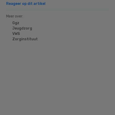
Reageer op dit artikel
Meer over:
Ggz
Jeugdzorg
VWS
Zorginstituut
Primary
Sidebar