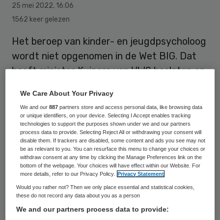
25 mei 2022
,
16:06
1562 keer gelezen
Het beroep van kinder- en jeugdpsycholoog
wordt niet opgenomen in de Wet BIG. Dat
heeft minister Kuipers van VWS besloten op
advies van het Zorginstituut. Daarmee gaat
We Care About Your Privacy
hij niet in op het verzoek dat het
We and our
887
partners store and access personal data, like browsing data
Nederlands Instituut van Psychologen
or unique identifiers, on your device. Selecting I Accept enables tracking
technologies to support the purposes shown under we and our partners
(NIP) in 2015 deed. Kuipers vind het beroep
process data to provide. Selecting Reject All or withdrawing your consent will
disable them. If trackers are disabled, some content and ads you see may not
onvoldoende onderscheidend.
be as relevant to you. You can resurface this menu to change your choices or
withdraw consent at any time by clicking the Manage Preferences link on the
bottom of the webpage. Your choices will have effect within our Website. For
more details, refer to our Privacy Policy.
Privacy Statement
Dat meldt platform GGZtotaal op 25 mei
. In
Would you rather not? Then we only place essential and statistical cookies,
een brief aan de Tweede Kamer legt de
these do not record any data about you as a person
minister het besluit uit om af te zien van
We and our partners process data to provide: