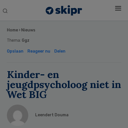
Search
this
Secondary
website
Sidebar
Home
›
Nieuws
Thema:
Ggz
Opslaan
Reageer nu
Delen
Kinder- en
jeugdpsycholoog niet in
Wet BIG
Leendert Douma