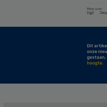
Meer over:
(igj)
Jeu
Secondary
Sidebar
Dit artike
onze nie
gestaan.
hoogte.