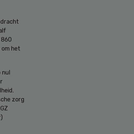
pdracht
alf
r 860
t om het
 nul
r
heid.
ische zorg
GGZ
r)