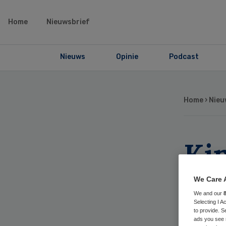
Home
Nieuwsbrief
Nieuws
Opinie
Podcast
Home
›
Nieu
Ki
je
We Care 
We and our
op
Selecting I 
to provide. S
ads you see 