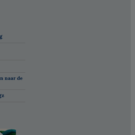
g
n naar de
gz