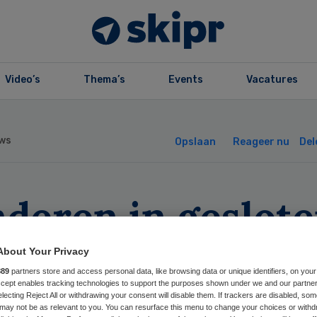
Video’s
Thema’s
Events
Vacatures
ws
Opslaan
Reageer nu
Del
nderen in geslot
ugdzorg te vaak
About Your Privacy
889
partners store and access personal data, like browsing data or unique identifiers, on your
gesloten
Accept enables tracking technologies to support the purposes shown under we and our partne
electing Reject All or withdrawing your consent will disable them. If trackers are disabled, so
may not be as relevant to you. You can resurface this menu to change your choices or withd