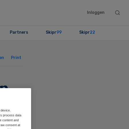
Searc
Inloggen
this
websit
Partners
Skipr
99
Skipr
22
Primary
Sidebar
en
Print
en
 device.
rs process data
me content and
raw consent at