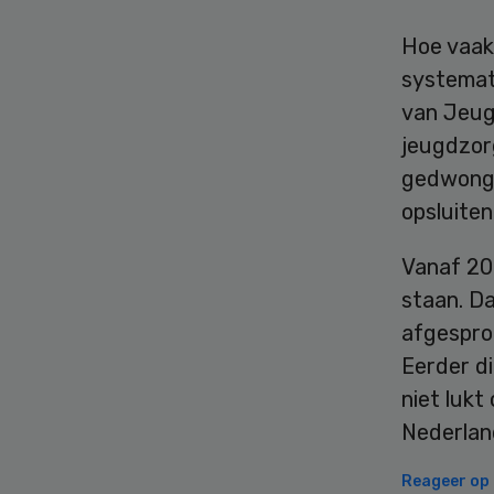
Hoe vaak 
systemat
van Jeug
jeugdzorg
gedwonge
opsluiten
Vanaf 20
staan. Da
afgespro
Eerder di
niet lukt
Nederland
Reageer op d