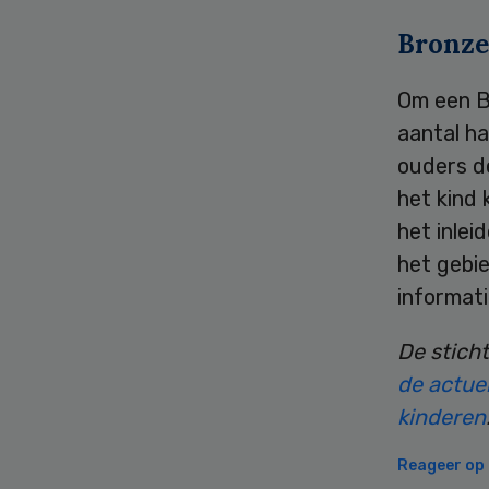
Bronze
Om een B
aantal ha
ouders de
het kind 
het inlei
het gebie
informati
De stich
de actuel
kinderen
Reageer op d