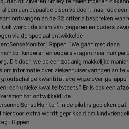
ouden of Zilveren Smiley te halen moeten zieken
 alleen aan bepaalde eisen voldoen, maar ook een
eteam ontvangen en de 32 criteria bespreken waa
. Ook wordt de stem van jongeren en ouders zwa
en via de speciaal ontwikkelde
tientSenseMonitor’. Rippen: “We gaan met deze
smonitor kinderen en ouders vragen naar hun per
rg. Dit doen we op een zodanig makkelijke manier
is om informatie over ziekenhuiservaringen zo te
p grootschalige kwantitatieve wijze over gerappo
n; een unieke kwaliteitstoets.” Er is ook een afzo
ersmonitor ontwikkeld; de
rsonnelSenseMonitor’. In de pilot is gebleken dat
 hierdoor extra wordt geprikkeld om kindvriendeli
zegt Rippen.