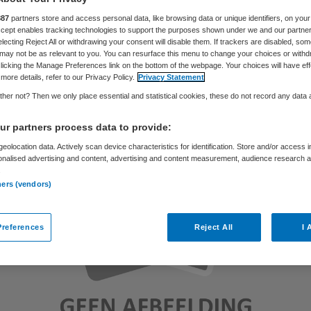
887
partners store and access personal data, like browsing data or unique identifiers, on your
Accept enables tracking technologies to support the purposes shown under we and our partne
electing Reject All or withdrawing your consent will disable them. If trackers are disabled, so
Skipr Redactie
14 februari 2013
,
09:27
118 keer gelezen
may not be as relevant to you. You can resurface this menu to change your choices or withd
licking the Manage Preferences link on the bottom of the webpage. Your choices will have eff
more details, refer to our Privacy Policy.
Privacy Statement
her not? Then we only place essential and statistical cookies, these do not record any data
r partners process data to provide:
eolocation data. Actively scan device characteristics for identification. Store and/or access 
onalised advertising and content, advertising and content measurement, audience research 
.
ners (vendors)
references
Reject All
I 