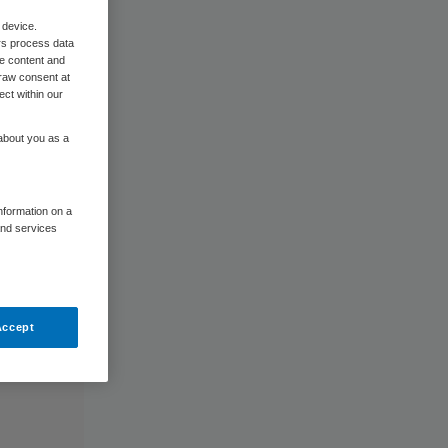
 device.
rs process data
me content and
raw consent at
ect within our
 about you as a
information on a
and services
Accept