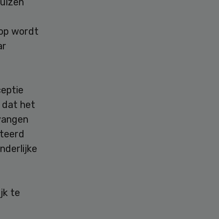
huizen
rop wordt
ar
ceptie
 dat het
 vangen
rteerd
nderlijke
jk te