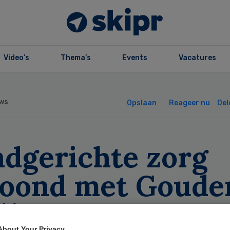
Video’s
Thema’s
Events
Vacatures
ws
Opslaan
Reageer nu
Del
ndgerichte zorg
loond met Goude
iley
About Your Privacy