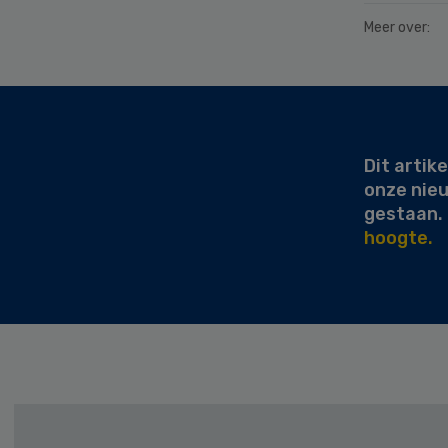
Meer over:
Secondary
Sidebar
Dit artike
onze nie
gestaan.
hoogte.