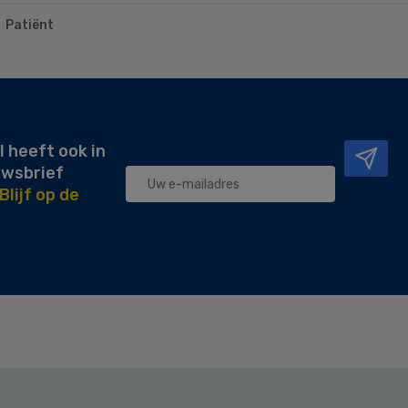
Patiënt
l heeft ook in
uwsbrief
Blijf op de