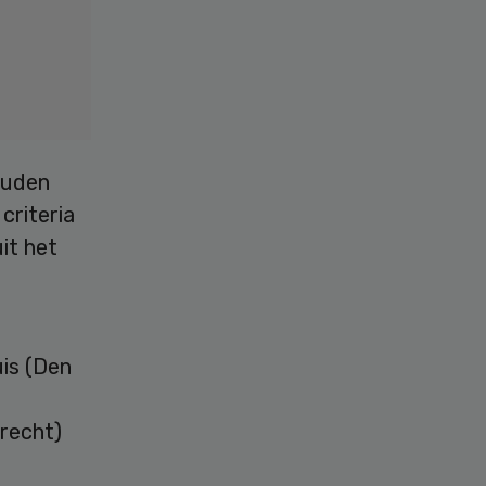
ouden
criteria
it het
is (Den
trecht)