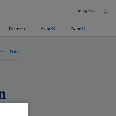
Searc
Inloggen
this
websit
Partners
Skipr
99
Skipr
22
Primary
Sidebar
en
Print
n