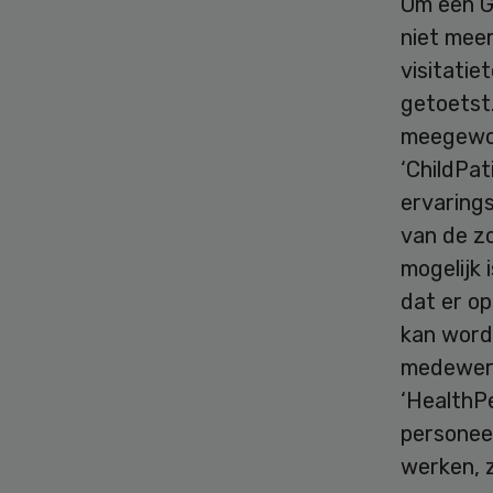
Om een G
niet meer
visitati
getoetst
meegewog
‘ChildPa
ervaring
van de zo
mogelijk 
dat er o
kan worde
medewerk
‘HealthPe
personeel
werken, 