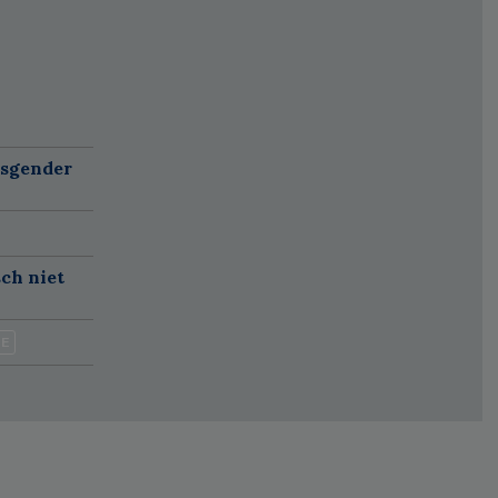
nsgender
sch niet
IE