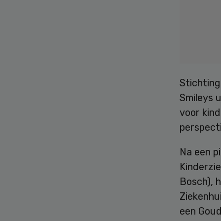
Stichtin
Smileys u
voor kind
perspecti
Na een p
Kinderzi
Bosch), 
Ziekenhui
een Goud