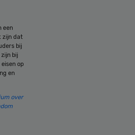
n een
 zijn dat
uders bij
ijn bij
 eisen op
ing en
ium over
ondom