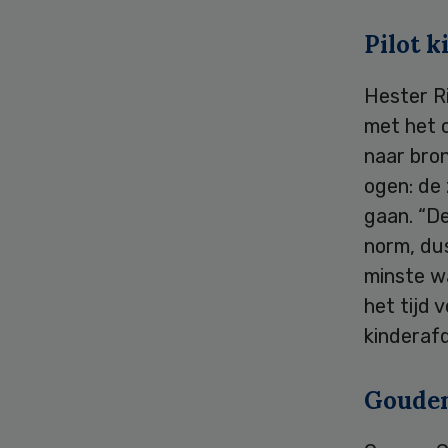
Pilot k
Hester R
met het 
naar bron
ogen: de
gaan. “De
norm, dus
minste w
het tijd 
kinderafd
Gouden