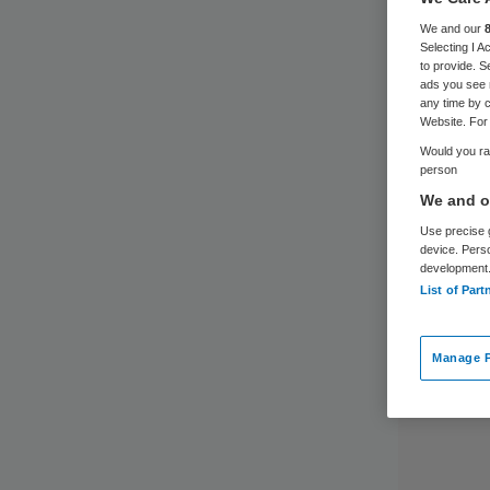
We and our
Selecting I 
to provide. S
ads you see 
any time by c
Website. For 
Would you rat
person
We and ou
Use precise g
device. Pers
development
List of Part
Manage P