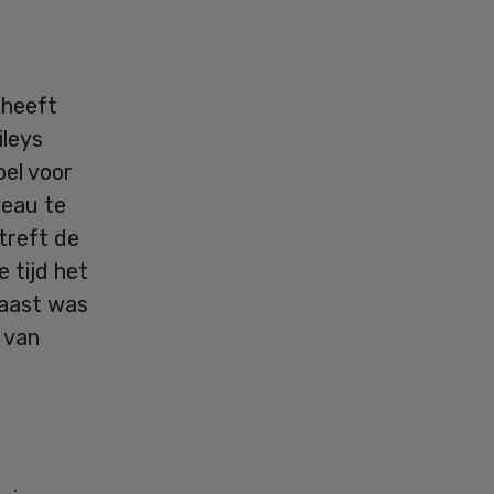
 heeft
ileys
oel voor
veau te
treft de
 tijd het
naast was
 van