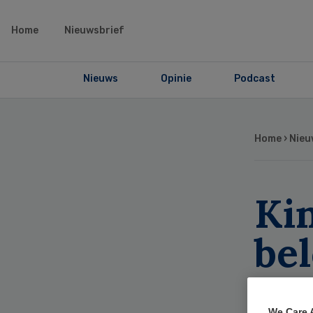
Home
Nieuwsbrief
Nieuws
Opinie
Podcast
Home
›
Nieu
Ki
be
Sm
We Care 