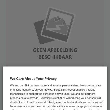
We Care About Your Privacy
Decentralisatie heeft in de jeugdzorg nog
We and our
889
partners store and access personal data, like browsing data
niet geleid tot een integraal aanbod.
or unique identifiers, on your device. Selecting I Accept enables tracking
technologies to support the purposes shown under we and our partners
Schotten en bureaucratie staan zorg op
process data to provide. Selecting Reject All or withdrawing your consent will
maat in de weg. Dat constateert
disable them. If trackers are disabled, some content and ads you see may not
be as relevant to you. You can resurface this menu to change your choices or