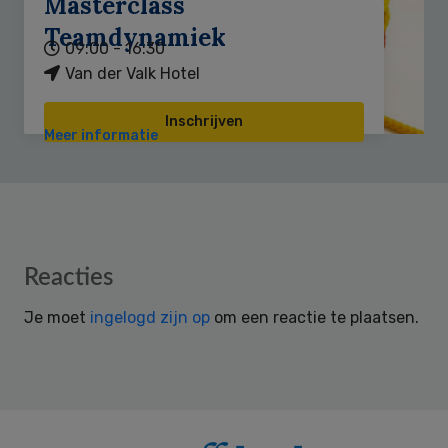
Masterclass
Teamdynamiek
09:00 - 16:30
Van der Valk Hotel
Inschrijven
Meer informatie
Reader
Reacties
Interactions
Je moet
ingelogd zijn op
om een reactie te plaatsen.