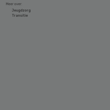
Meer over:
Jeugdzorg
Transitie
Primary
Sidebar