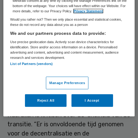
bestuurder Fawzia Nasrullah van
withdraw consent at any time by clicking the Manage Preferences link on the
bottom of the webpage. Your choices will have effect within our Website. For
jeugdzorgorganisatie Youké.
more details, refer to our Privacy Policy.
Privacy Statement
Would you rather not? Then we only place essential and statistical cookies,
“De zorg voor een kind of gezin vanuit
these do not record any data about you as a person
We and our partners process data to provide:
verschillende sectoren hoort naadloos op
Use precise geolocation data. Actively scan device characteristics for
elkaar aan te sluiten in één traject”, zegt
identification. Store and/or access information on a device. Personalised
Nasrullah in het
novembernummer van Skipr
advertising and content, advertising and content measurement, audience
research and services development.
magazine
tegen
interviewer Willem Wansink
.
List of Partners (vendors)
“Dus één gezin één plan. Geen schotjes.
Maar vooralsnog blijft zorg op maat lastig,
Manage Preferences
want voor elk probleem moet je ergens
anders zijn.”
Reject All
I Accept
Nasrullah is kritisch over de snelheid van de
transitie. “Er is onvoldoende tijd genomen
voor de decentralisatie en de