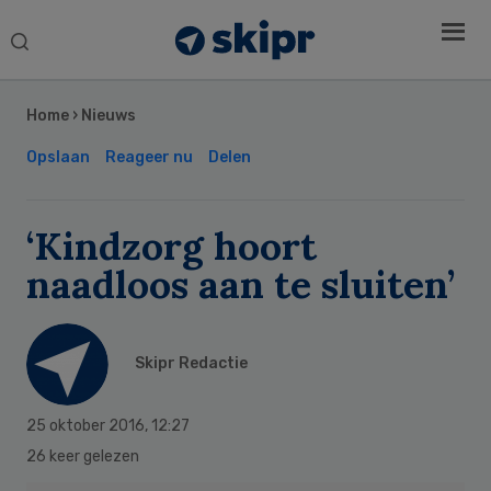
Search
this
Secondary
website
Sidebar
Home
›
Nieuws
Opslaan
Reageer nu
Delen
‘Kindzorg hoort
naadloos aan te sluiten’
Skipr Redactie
25 oktober 2016
,
12:27
26 keer gelezen