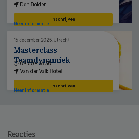
Den Dolder
Inschrijven
Meer informatie
16 december 2025, Utrecht
Masterclass
Teamdynamiek
09:00 - 16:30
Van der Valk Hotel
Inschrijven
Meer informatie
Reader
Reacties