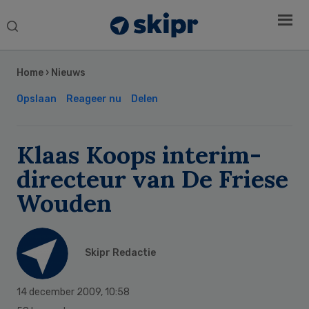
Search
this
Secondary
website
Sidebar
Home
›
Nieuws
Opslaan
Reageer nu
Delen
Klaas Koops interim-
directeur van De Friese
Wouden
Skipr Redactie
14 december 2009
,
10:58