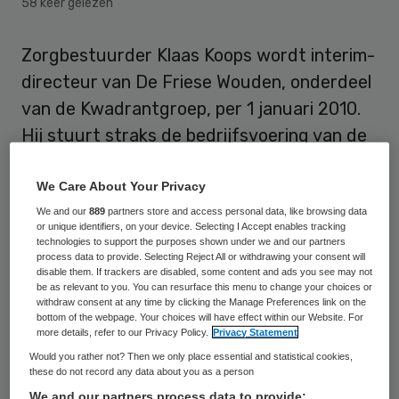
58 keer gelezen
Zorgbestuurder Klaas Koops wordt interim-
directeur van De Friese Wouden, onderdeel
van de Kwadrantgroep, per 1 januari 2010.
Hij stuurt straks de bedrijfsvoering van de
zorginstelling aan en richt hij zich op de
innovatieve ontwikkelingen in de
We Care About Your Privacy
organisatie.
We and our
889
partners store and access personal data, like browsing data
or unique identifiers, on your device. Selecting I Accept enables tracking
technologies to support the purposes shown under we and our partners
process data to provide. Selecting Reject All or withdrawing your consent will
Koops volgt Herman Blom op
disable them. If trackers are disabled, some content and ads you see may not
be as relevant to you. You can resurface this menu to change your choices or
withdraw consent at any time by clicking the Manage Preferences link on the
De raad van bestuur van de Kwadrantgroep
bottom of the webpage. Your choices will have effect within our Website. For
more details, refer to our Privacy Policy.
Privacy Statement
heeft Koops in overleg met de raad van
Would you rather not? Then we only place essential and statistical cookies,
commissarissen aangesteld voor de
these do not record any data about you as a person
overgangsperiode naar een vaste opvolger
We and our partners process data to provide: