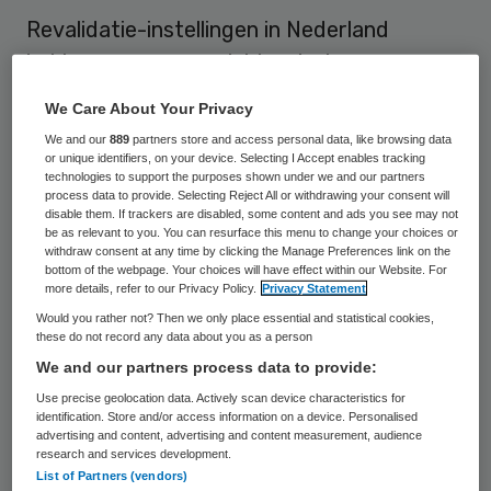
Revalidatie-instellingen in Nederland
hebben samen een elektronisch
patiëntendossier (revalidatie-EPD)
We Care About Your Privacy
ontwikkeld. Woensdag 22 april heeft
We and our
889
partners store and access personal data, like browsing data
minister Klink van het ministerie van VWS
or unique identifiers, on your device. Selecting I Accept enables tracking
technologies to support the purposes shown under we and our partners
tijdens de landelijke bijeenkomst van
process data to provide. Selecting Reject All or withdrawing your consent will
disable them. If trackers are disabled, some content and ads you see may not
Revalidatie Nederland de start van de
be as relevant to you. You can resurface this menu to change your choices or
withdraw consent at any time by clicking the Manage Preferences link on the
invoering van het revalidatie-EPD
bottom of the webpage. Your choices will have effect within our Website. For
aangekondigd.
more details, refer to our Privacy Policy.
Privacy Statement
Would you rather not? Then we only place essential and statistical cookies,
these do not record any data about you as a person
Initiatief op de werkvloer
We and our partners process data to provide:
Use precise geolocation data. Actively scan device characteristics for
Het revalidatie-EPD is een initiatief naast
identification. Store and/or access information on a device. Personalised
advertising and content, advertising and content measurement, audience
het landelijk EPD waarin huisartsen,
research and services development.
List of Partners (vendors)
apothekers en specialisten in ziekenhuizen