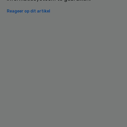
Reageer op dit artikel
Primary
Sidebar