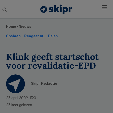
Search
this
Secondary
website
Sidebar
Home
›
Nieuws
Opslaan
Reageer nu
Delen
Klink geeft startschot
voor revalidatie-EPD
Skipr Redactie
23 april 2009
,
13:01
23 keer gelezen