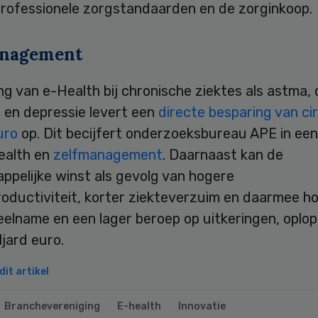
professionele zorgstandaarden en de zorginkoop.
anagement
g van e-Health bij chronische ziektes als astma, 
 en depressie levert een
directe besparing van ci
euro
op. Dit becijfert onderzoeksbureau APE in een
ealth en
zelfmanagement
. Daarnaast kan de
ppelijke winst als gevolg van hogere
roductiviteit, korter ziekteverzuim en daarmee h
elname en een lager beroep op uitkeringen, oplop
ljard euro.
it artikel
Branchevereniging
E-health
Innovatie