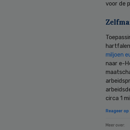
voor de 
Zelfm
Toepassin
hartfalen
miljoen 
naar e-H
maatscha
arbeidsp
arbeidsde
circa 1 mi
Reageer op d
Meer over: