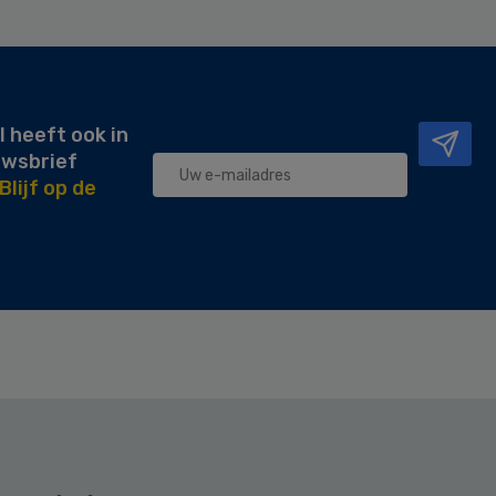
l heeft ook in
uwsbrief
Blijf op de