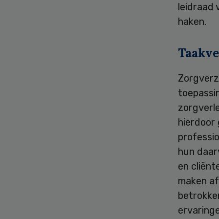
leidraad 
haken.
Taakve
Zorgverz
toepassi
zorgverl
hierdoor
professi
hun daarv
en cliënt
maken af
betrokken
ervaringe