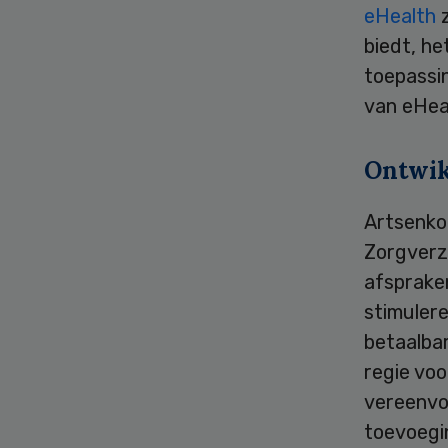
eHealth
z
biedt, h
toepassin
van eHea
Ontwik
Artsenko
Zorgverz
afsprake
stimulere
betaalbar
regie voo
vereenvo
toevoegi