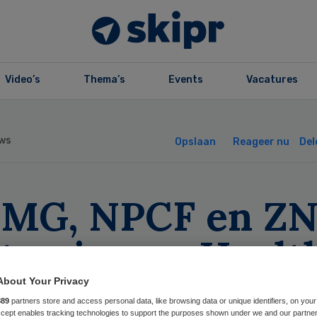
Video’s
Thema’s
Events
Vacatures
ws
Opslaan
Reageer nu
Del
MG, NPCF en Z
ten in op eHealt
About Your Privacy
889
partners store and access personal data, like browsing data or unique identifiers, on your
Accept enables tracking technologies to support the purposes shown under we and our partne