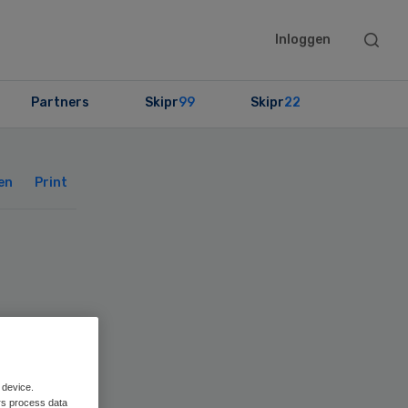
Searc
Inloggen
this
websit
Partners
Skipr
99
Skipr
22
Primary
Sidebar
en
Print
N
h
 device.
rs process data