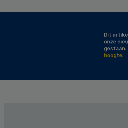
Secondary
Sidebar
Dit artike
onze nie
gestaan.
hoogte.