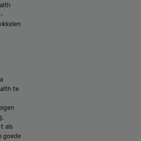
alth
h-
wikkelen
da
alth te
eigen
g,
t als
n goede