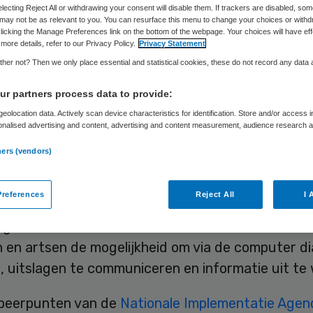
Skipr Redactie
8 juni 2012
,
10:05
38 keer gelezen
electing Reject All or withdrawing your consent will disable them. If trackers are disabled, so
may not be as relevant to you. You can resurface this menu to change your choices or withd
licking the Manage Preferences link on the bottom of the webpage. Your choices will have eff
more details, refer to our Privacy Policy.
Privacy Statement
CF en ZN hebben samen afspraken vastgelegd o
her not? Then we only place essential and statistical cookies, these do not record any data
met het gebruik van online toepassingen in de zo
r partners process data to provide:
n tussen patiënten, zorgverleners en zorgverzek
eolocation data. Actively scan device characteristics for identification. Store and/or access 
gelegd in de Nationale Implementatie Agenda (NIA
onalised advertising and content, advertising and content measurement, audience research 
.
 Het document is donderdag overhandigd aan dem
ners (vendors)
Edith Schippers.
references
Reject All
I 
uit aan bij de brief over eHealth die Schippers die
g naar de Tweede Kamer zou sturen. eHealth bi
n en artsen de mogelijkheid om via de computer d
n, uitslagen te communiceren en informatie uit te 
speerpunten van de
Nationale Implementatie Agen