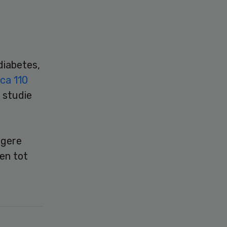
diabetes,
rca 110
 studie
ogere
en tot