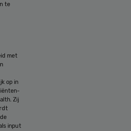
n te
eid met
en
k op in
tiënten-
lth. Zij
rdt
 de
ls input