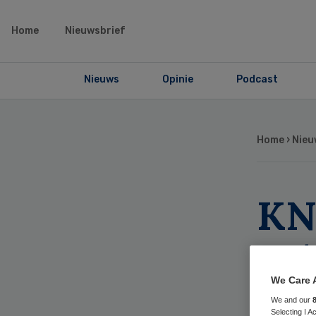
Home
Nieuwsbrief
Nieuws
Opinie
Podcast
Home
›
Nieu
KN
zet
We Care 
We and our
Selecting I 