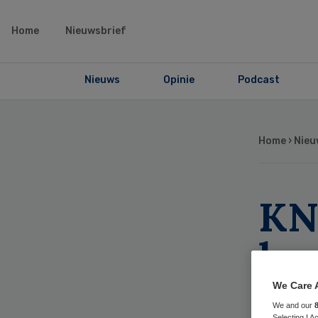
Home
Nieuwsbrief
Nieuws
Opinie
Podcast
Home
›
Nieu
KN
he
eu
We Care 
We and our
Selecting I 