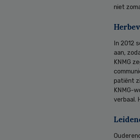
niet zom
Herbev
In 2012 
aan, zoda
KNMG zeg
communic
patiënt z
KNMG-wo
verbaal. 
Leiden
Ouderenor