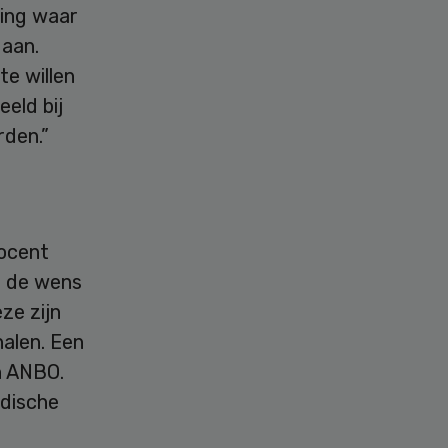
ring waar
Haan.
te willen
eld bij
rden.”
rocent
n de wens
ze zijn
halen. Een
n ANBO.
idische