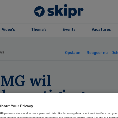
Video’s
Thema’s
Events
Vacatures
ws
Opslaan
Reageer nu
Del
MG wil
rbevestiging
thanasieverzoek
About Your Privacy
889
partners store and access personal data, like browsing data or unique identifiers, on your
Accept enables tracking technologies to support the purposes shown under we and our partne