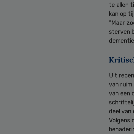
te allen 
kan op t
“Maar zod
sterven b
dementie
Kritis
Uit rece
van ruim
van een 
schriftel
deel van
Volgens d
benaderi