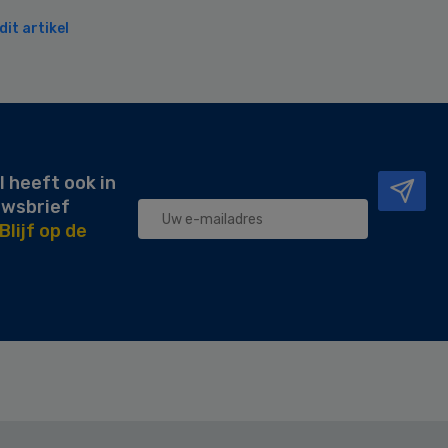
it artikel
l heeft ook in
uwsbrief
Blijf op de