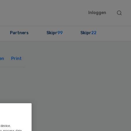
Searc
Inloggen
this
websit
Partners
Skipr
99
Skipr
22
Primary
Sidebar
en
Print
 device.
rs process data