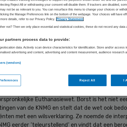
electing Reject All or withdrawing your consent will disable them. If trackers are disabled, so
may not be as relevant to you. You can resurface this menu to change your choices or withd
licking the Manage Preferences link on the bottom of the webpage. Your choices will have eff
Skipr Redactie
16 mei 2013
,
12:41
39 keer gelezen
more details, refer to our Privacy Policy.
Privacy Statement
her not? Then we only place essential and statistical cookies, these do not record any data
r partners process data to provide:
ganisatie KNMG heeft donderdag in overleg met m
eolocation data. Actively scan device characteristics for identification. Store and/or access 
 van Volksgezondheid gepleit voor inperking van 
onalised advertising and content, advertising and content measurement, audience research 
.
heden voor euthanasie bij dementerenden. De KN
ners (vendors)
nten een eerdere wilsverklaring verbaal of non-v
unnen bevestigen.
references
Reject All
I 
verleg was ook oud-minister Els Borst aanwezig, o
rspronkelijke Euthanasiewet. Borst is het niet e
tingen van de KNMG en stelt dat de wet ook bedoe
ënten met een wilsverklaring. Ze noemde de inter
NMG eerder ’teleurstellend’ en vindt dat een ber