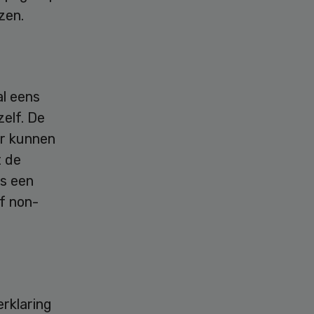
zen.
al eens
elf. De
er kunnen
t de
us een
of non-
rklaring