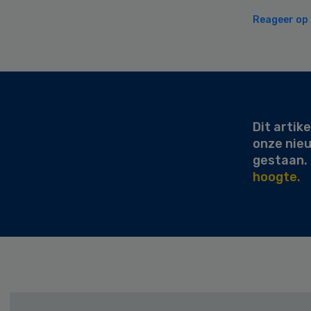
Reageer op d
Secondary
Sidebar
Dit artike
onze nie
gestaan.
hoogte.