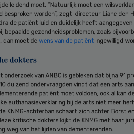
tijde leidend moet. “Natuurlijk moet een wilsverkla
ijd besproken worden”, zegt directeur Liane den 
ra de patiënt luid en duidelijk heeft aangegeven 
ij bepaalde gezondheidsproblemen, zoals bijvoorbe
, dan moet de
wens van de patiënt
ingewilligd wo
che dokters
nt onderzoek van ANBO is gebleken dat bijna 91 p
 10 duizend ondervraagden vindt dat een arts aa
dementerende patiënt moet voldoen, ook al kan de
ijke euthanasieverklaring bij de arts niet meer her
 de KNMG-achterban schaart zich achter Borst e
eze kritische dokters kijkt de KNMG met haar jur
ng weg van het lijden van dementerenden.