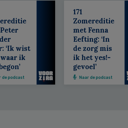
171
ereditie
Zomereditie
Peter
met Fenna
der
Eefting: ‘In
: ‘Ik wist
de zorg mis
 waar ik
ik het yes!-
begon’
gevoel’
r de podcast
Naar de podcast