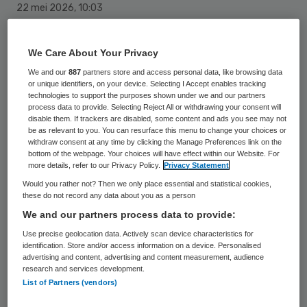
22 mei 2026
,
10:03
342 keer gelezen
We Care About Your Privacy
De KNMT en de Nationale Zorgreserve ijn
We and our
887
partners store and access personal data, like browsing data
een samenwerking gestart. Sinds eind 2025
or unique identifiers, on your device. Selecting I Accept enables tracking
kunnen ook (gepensioneerde) tandartsen,
technologies to support the purposes shown under we and our partners
process data to provide. Selecting Reject All or withdrawing your consent will
tandartsspecialisten en gediplomeerde
disable them. If trackers are disabled, some content and ads you see may not
be as relevant to you. You can resurface this menu to change your choices or
tandartsassistenten zich aanmelden als
withdraw consent at any time by clicking the Manage Preferences link on the
bottom of the webpage. Your choices will have effect within our Website. For
zorgreservist.
more details, refer to our Privacy Policy.
Privacy Statement
Would you rather not? Then we only place essential and statistical cookies,
these do not record any data about you as a person
De partijen halen aan dat met de kennis
We and our partners process data to provide:
over medicatie, pijnbestrijding en injecteren
Use precise geolocation data. Actively scan device characteristics for
identification. Store and/or access information on a device. Personalised
zij een waardevolle bijdrage kunnen leveren
advertising and content, advertising and content measurement, audience
in crisistijd.
research and services development.
List of Partners (vendors)