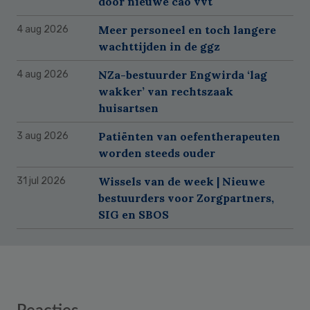
door nieuwe cao vvt
Meer personeel en toch langere
4 aug 2026
wachttijden in de ggz
NZa-bestuurder Engwirda ‘lag
4 aug 2026
wakker’ van rechtszaak
huisartsen
Patiënten van oefentherapeuten
3 aug 2026
worden steeds ouder
Wissels van de week | Nieuwe
31 jul 2026
bestuurders voor Zorgpartners,
SIG en SBOS
Reader