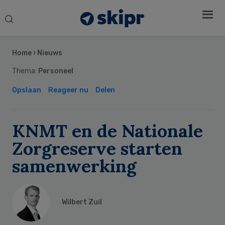
Search
this
Secondary
website
Sidebar
Home
›
Nieuws
Thema:
Personeel
Opslaan
Reageer nu
Delen
KNMT en de Nationale
Zorgreserve starten
samenwerking
Wilbert Zuil