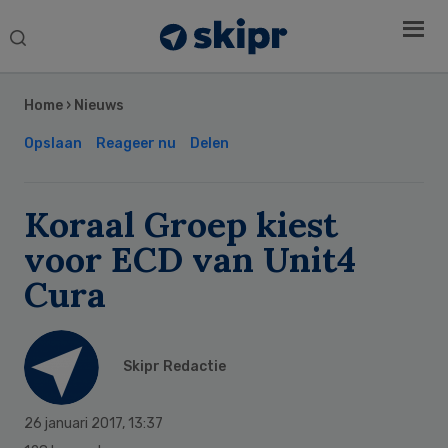
Search
this
Secondary
website
Sidebar
Home
›
Nieuws
Opslaan
Reageer nu
Delen
Koraal Groep kiest
voor ECD van Unit4
Cura
Skipr Redactie
26 januari 2017
,
13:37