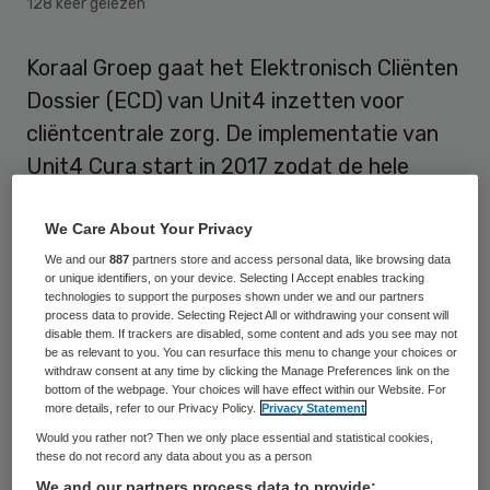
128 keer gelezen
Koraal Groep gaat het Elektronisch Cliënten
Dossier (ECD) van Unit4 inzetten voor
cliëntcentrale zorg. De implementatie van
Unit4 Cura start in 2017 zodat de hele
organisatie vanaf 2018 met de oplossing
kan werken.
We Care About Your Privacy
We and our
887
partners store and access personal data, like browsing data
or unique identifiers, on your device. Selecting I Accept enables tracking
Koraal Groep is het overkoepelende orgaan
technologies to support the purposes shown under we and our partners
voor meer dan tien stichtingen in Brabant
process data to provide. Selecting Reject All or withdrawing your consent will
disable them. If trackers are disabled, some content and ads you see may not
en Limburg. De circa drieduizend
be as relevant to you. You can resurface this menu to change your choices or
withdraw consent at any time by clicking the Manage Preferences link on the
medewerkers bieden advies en
bottom of the webpage. Your choices will have effect within our Website. For
more details, refer to our Privacy Policy.
Privacy Statement
ondersteuning aan mensen met een
Would you rather not? Then we only place essential and statistical cookies,
ernstige lichamelijke, verstandelijke en/of
these do not record any data about you as a person
psychosociale beperking op het gebied van
We and our partners process data to provide: