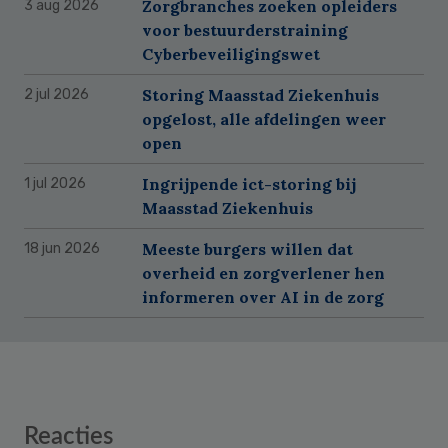
Zorgbranches zoeken opleiders
3 aug 2026
voor bestuurderstraining
Cyberbeveiligingswet
Storing Maasstad Ziekenhuis
2 jul 2026
opgelost, alle afdelingen weer
open
Ingrijpende ict-storing bij
1 jul 2026
Maasstad Ziekenhuis
Meeste burgers willen dat
18 jun 2026
overheid en zorgverlener hen
informeren over AI in de zorg
Reader
Reacties