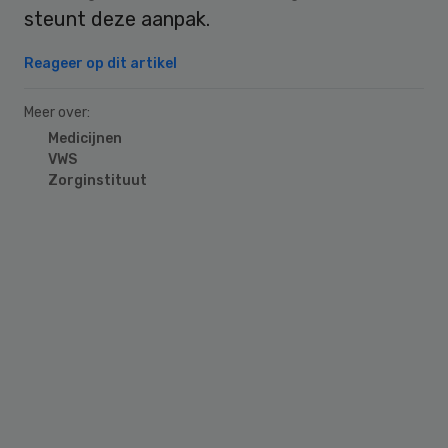
steunt deze aanpak.
Reageer op dit artikel
Meer over:
Medicijnen
VWS
Zorginstituut
Primary
Sidebar