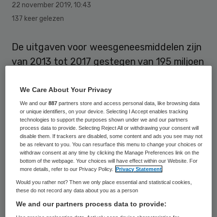
22 november 2019
,
10:43
137 keer gelezen
De uitgaven voor weesgeneesmiddelen zijn
van 2013 tot 2017 gestegen van 195 miljoen
naar 259 miljoen euro. Dat is gemiddeld
negen procent per jaar.
We Care About Your Privacy
We and our
887
partners store and access personal data, like browsing data
or unique identifiers, on your device. Selecting I Accept enables tracking
Dit staat in de Monitor
technologies to support the purposes shown under we and our partners
Weesgeneesmiddelen van het Zorginstituut
process data to provide. Selecting Reject All or withdrawing your consent will
disable them. If trackers are disabled, some content and ads you see may not
Nederland. De stijging komt vrijwel helemaal
be as relevant to you. You can resurface this menu to change your choices or
withdraw consent at any time by clicking the Manage Preferences link on the
doordat het aantal patiënten is gestegen.
bottom of the webpage. Your choices will have effect within our Website. For
more details, refer to our Privacy Policy.
Privacy Statement
Would you rather not? Then we only place essential and statistical cookies,
Blijven stijgen
these do not record any data about you as a person
We and our partners process data to provide:
De verwachting is dat de kosten van deze