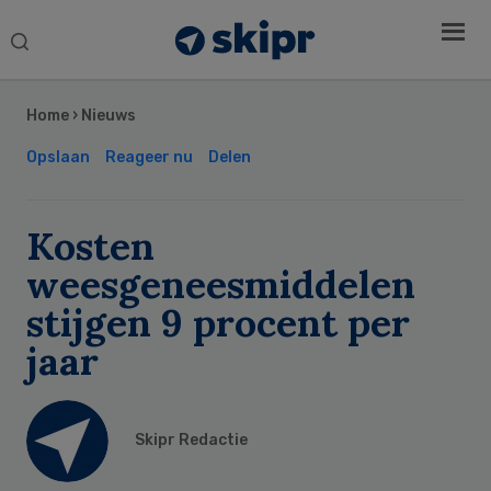
Search
this
Secondary
website
Sidebar
Home
›
Nieuws
Opslaan
Reageer nu
Delen
Kosten
weesgeneesmiddelen
stijgen 9 procent per
jaar
Skipr Redactie