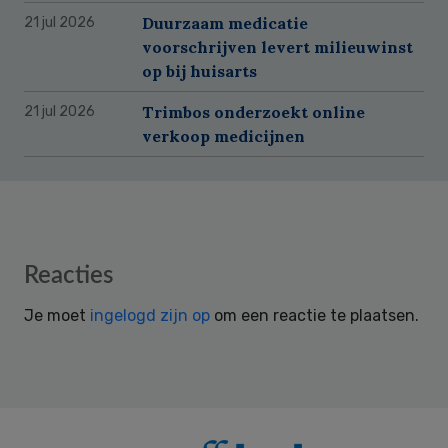
Duurzaam medicatie
21 jul 2026
voorschrijven levert milieuwinst
op bij huisarts
Trimbos onderzoekt online
21 jul 2026
verkoop medicijnen
Reader
Reacties
Interactions
Je moet
ingelogd zijn op
om een reactie te plaatsen.