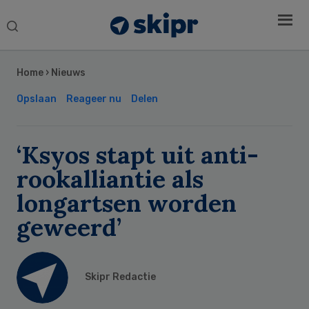
Search
this
Secondary
website
Sidebar
Home
›
Nieuws
Opslaan
Reageer nu
Delen
‘Ksyos stapt uit anti-
rookalliantie als
longartsen worden
geweerd’
Skipr Redactie