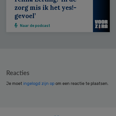
zorg mis ik het yes!-
gevoel’
Naar de podcast
Reader
Reacties
Interactions
Je moet
ingelogd zijn op
om een reactie te plaatsen.