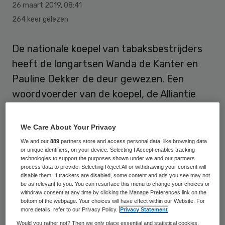
26 maart 2019
,
08:41
264 keer gelezen
De nationale koepel van tabaksbestrijders
heeft de longartsen Wanda de Kanter en
Pauline Dekker de deur gewezen. Een
woordvoerder van de koepel, de Alliantie
Nederland Rookvrij, bevestigt dinsdag
berichtgeving hierover door dagblad Trouw.
We Care About Your Privacy
We and our
889
partners store and access personal data, like browsing data
De twee longartsen zijn verbonden aan de
or unique identifiers, on your device. Selecting I Accept enables tracking
technologies to support the purposes shown under we and our partners
Stichting Rookpreventie Jeugd en runnen
process data to provide. Selecting Reject All or withdrawing your consent will
disable them. If trackers are disabled, some content and ads you see may not
de kritische website TabakNee, met volop
be as relevant to you. You can resurface this menu to change your choices or
publicaties en onderzoek ‘naar de praktijken
withdraw consent at any time by clicking the Manage Preferences link on the
bottom of the webpage. Your choices will have effect within our Website. For
van de tabakslobby’, zo staat te lezen. Een
more details, refer to our Privacy Policy.
Privacy Statement
woordvoerder van de alliantie zegt dat de
Would you rather not? Then we only place essential and statistical cookies,