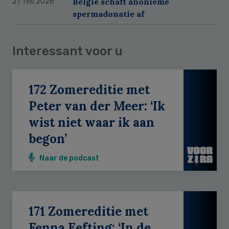
België schaft anonieme
27 feb 2026
spermadonatie af
Interessant voor u
172 Zomereditie met
Peter van der Meer: ‘Ik
wist niet waar ik aan
begon’
Naar de podcast
171 Zomereditie met
Fenna Eefting: ‘In de