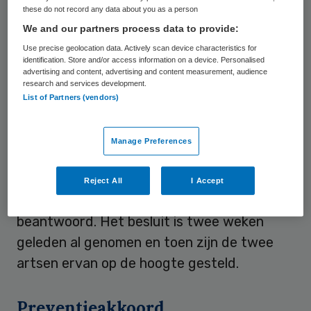
these do not record any data about you as a person
reden voor de breuk is dat de koers van
We and our partners process data to provide:
deze stichting activistischer is dan die van
Use precise geolocation data. Actively scan device characteristics for
de alliantie. Ook recente kritiek van de
identification. Store and/or access information on a device. Personalised
advertising and content, advertising and content measurement, audience
artsen aan het adres van de alliantie en op
research and services development.
List of Partners (vendors)
het Nationale Preventieakkoord vielen niet
in goede aarde.
Manage Preferences
“Dan moet je je afvragen of je nog wel bij
elkaar past”, aldus de zegsman, die beaamt
Reject All
I Accept
dat die vraag uiteindelijk negatief is
beantwoord. Het besluit is twee weken
geleden al genomen en toen zijn de twee
artsen ervan op de hoogte gesteld.
Preventieakkoord