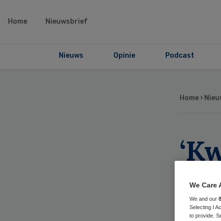
Home
Nieuwsbrief
Nieuws
Opinie
Podcast
Home
›
Nieu
‘Kw
am
We Care 
gev
We and our
Selecting I 
to provide. S