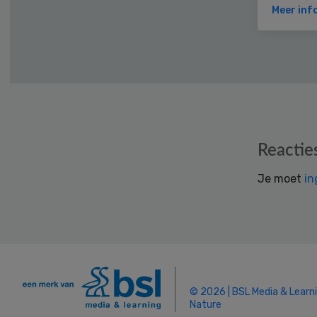
Meer inf
Reader
Reactie
Interactions
Je moet
in
© 2026 | BSL Media & Learn
Nature