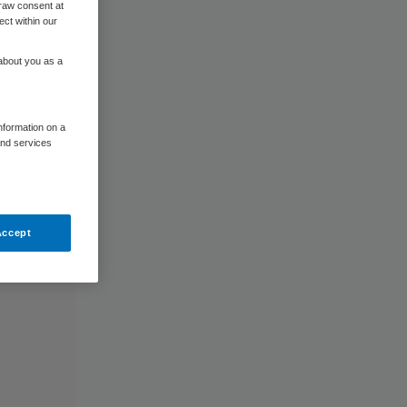
raw consent at
ect within our
 about you as a
information on a
and services
Accept