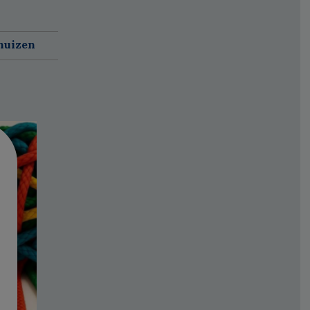
huizen