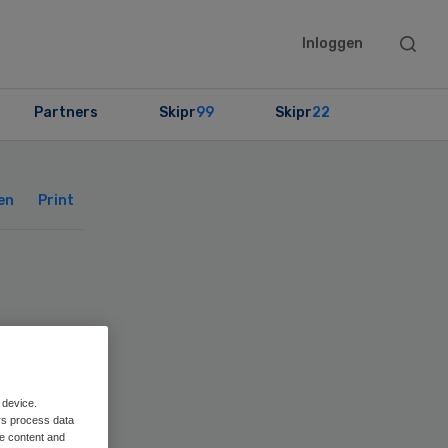
Searc
Inloggen
this
websit
Partners
Skipr
99
Skipr
22
Primary
Sidebar
en
Print
 device.
rs process data
me content and