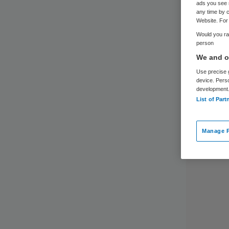
ads you see 
any time by c
Website. For 
Would you rat
person
We and ou
Use precise g
device. Pers
development
List of Part
Manage P