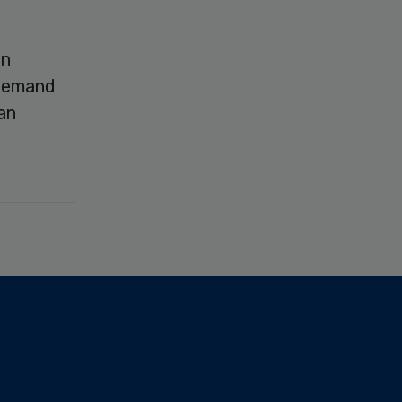
jn
 bemand
an