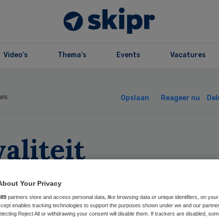
Video’s
Thema’s
Events
Vacatures
ws
Opslaan
Reageer nu
Del
aliteit
bulancezorg in
About Your Privacy
aar’
889
partners store and access personal data, like browsing data or unique identifiers, on your
Accept enables tracking technologies to support the purposes shown under we and our partne
electing Reject All or withdrawing your consent will disable them. If trackers are disabled, so