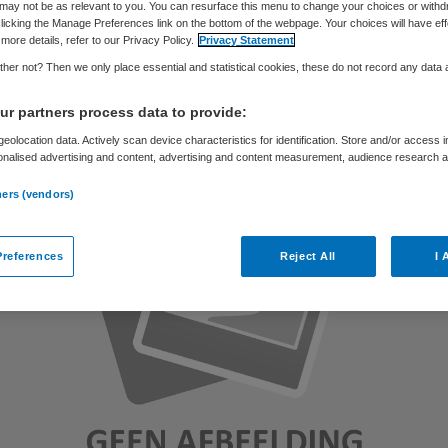
may not be as relevant to you. You can resurface this menu to change your choices or withd
licking the Manage Preferences link on the bottom of the webpage. Your choices will have eff
more details, refer to our Privacy Policy.
Privacy Statement
Skipr Redactie
11 juni 2012
,
13:13
34 keer gelezen
her not? Then we only place essential and statistical cookies, these do not record any data
r partners process data to provide:
eolocation data. Actively scan device characteristics for identification. Store and/or access 
onalised advertising and content, advertising and content measurement, audience research 
.
ners (vendors)
references
Reject All
I 