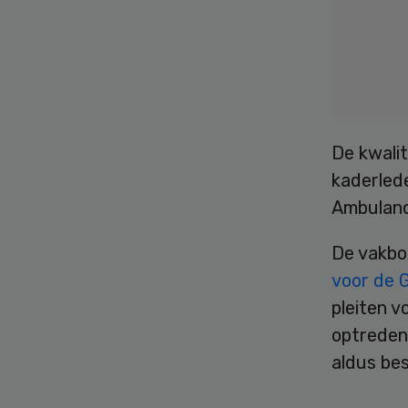
De kwalit
kaderled
Ambulanc
De vakbo
voor de 
pleiten v
optreden
aldus be