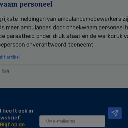
waam personeel
grijkste meldingen van ambulancemedewerkers zi
ds meer ambulances door onbekwaam personeel
de paraatheid onder druk staat en de werkdruk v
epersoon onverantwoord toeneemt.
it artikel
Seh
l heeft ook in
uwsbrief
Blijf op de