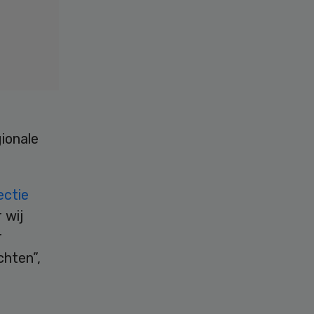
n
ionale
ectie
 wij
r
hten”,