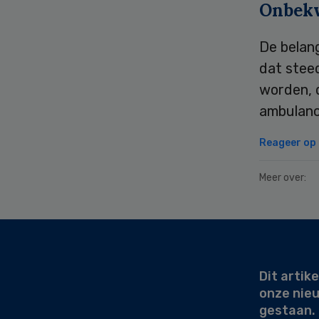
Onbek
De belan
dat stee
worden, 
ambulanc
Reageer op d
Meer over:
Secondary
Sidebar
Dit artike
onze nie
gestaan.