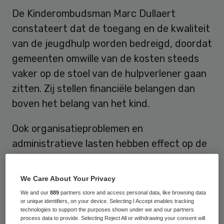
De Kinderombudsman Marc Dullaert
constateert dat de toegang en de kwaliteit
van de jeugdhulp worden bedreigd, doordat
gemeenten omwille van de kosten steeds
vaker op de stoel van de hulpverlener gaan
zitten. Zij stellen financiële belangen dan
boven het belang van het kind.
Ook organisatieproblemen en
administratieve lasten hebben effect op de
toegang van de jeugdhulp, zowel bij
gemeenten als bij instellingen. Dit leidt
We Care About Your Privacy
bijvoorbeeld tot wachtlijsten, het uitblijven
We and our
889
partners store and access personal data, like browsing data
van tijdige herindicaties en vertraging in de
or unique identifiers, on your device. Selecting I Accept enables tracking
technologies to support the purposes shown under we and our partners
toekenning van de hulp. Gemeenten
process data to provide. Selecting Reject All or withdrawing your consent will