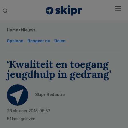
Search
this
Secondary
website
Sidebar
Home
›
Nieuws
Opslaan
Reageer nu
Delen
‘Kwaliteit en toegang
jeugdhulp in gedrang’
Skipr Redactie
28 oktober 2015
,
08:57
51 keer gelezen