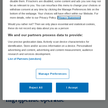
disable them. If trackers are disabled, some content and ads you see may not
oefenen steeds vaker invloed uit op de hulp
be as relevant to you. You can resurface this menu to change your choices or
withdraw consent at any time by clicking the Manage Preferences link on the
die kinderen ontvangen, volgens de
bottom of the webpage. Your choices will have effect within our Website. For
more details, refer to our Privacy Policy.
Privacy Statement
Kinderombudsman
uit inkoopgedrevenheid
Would you rather not? Then we only place essential and statistical cookies,
en besparingszin. Kinderen krijgen de hulp
these do not record any data about you as a person
die de gemeente beschikbaar heeft en dat
We and our partners process data to provide:
is niet altijd hetzelfde traject als dat de
Use precise geolocation data. Actively scan device characteristics for
identification. Store and/or access information on a device. Personalised
specialist heeft voorgeschreven. Dat wil
advertising and content, advertising and content measurement, audience
“niet per definitie” zeggen dat kinderen niet
research and services development.
List of Partners (vendors)
de juiste zorg krijgen, maar laat volgens
Dullaert wel zien dat financiële belangen
Manage Preferences
zwaarder wegen dan de belangen van het
kind.
Reject All
I Accept
Ingrijpende operatie