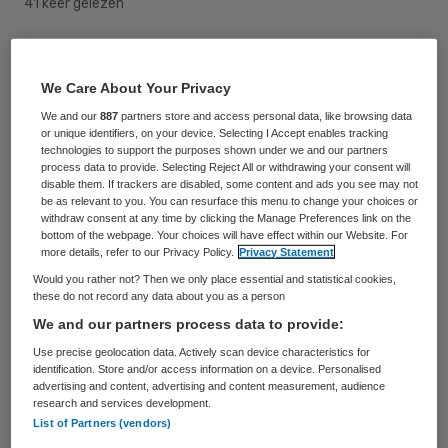
41 keer gelezen
Zorgbelang Drenthe heeft bij 12 van de 34
zorgboerderijen in Drenthe verbeterpunten
We Care About Your Privacy
geconstateerd. De organisatie pleit voor
We and our
887
partners store and access personal data, like browsing data
or unique identifiers, on your device. Selecting I Accept enables tracking
meer toezicht op de boerderijen. Stichting
technologies to support the purposes shown under we and our partners
process data to provide. Selecting Reject All or withdrawing your consent will
Zorgboerderijen Drenthe meent echter dat
disable them. If trackers are disabled, some content and ads you see may not
be as relevant to you. You can resurface this menu to change your choices or
het kwaliteitskeurmerk en het
withdraw consent at any time by clicking the Manage Preferences link on the
bottom of the webpage. Your choices will have effect within our Website. For
cliëntentevredenheidssysteem de zorg
more details, refer to our Privacy Policy.
Privacy Statement
voldoende waarborgen. Dat meldt RTV
Would you rather not? Then we only place essential and statistical cookies,
Drenthe.
these do not record any data about you as a person
We and our partners process data to provide:
Use precise geolocation data. Actively scan device characteristics for
‘Meer regels niet nodig’
identification. Store and/or access information on a device. Personalised
advertising and content, advertising and content measurement, audience
research and services development.
Volgens
Zorgbelang Drenthe
moet de
List of Partners (vendors)
veiligheid op veel plaatsen verbeterd