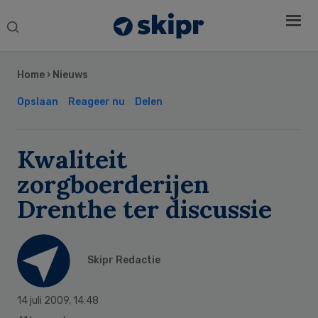
Search
this
Secondary
website
Sidebar
Home
›
Nieuws
Opslaan
Reageer nu
Delen
Kwaliteit
zorgboerderijen
Drenthe ter discussie
Skipr Redactie
14 juli 2009
,
14:48