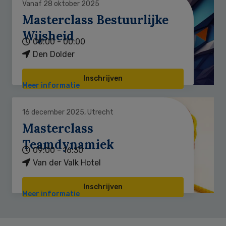
Vanaf 28 oktober 2025
Masterclass Bestuurlijke
Wijsheid
00:00 - 00:00
Den Dolder
Inschrijven
Meer informatie
16 december 2025, Utrecht
Masterclass
Teamdynamiek
09:00 - 16:30
Van der Valk Hotel
Inschrijven
Meer informatie