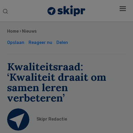
Search
this
Secondary
website
Sidebar
Home
›
Nieuws
Opslaan
Reageer nu
Delen
Kwaliteitsraad:
‘Kwaliteit draait om
samen leren
verbeteren’
Skipr Redactie