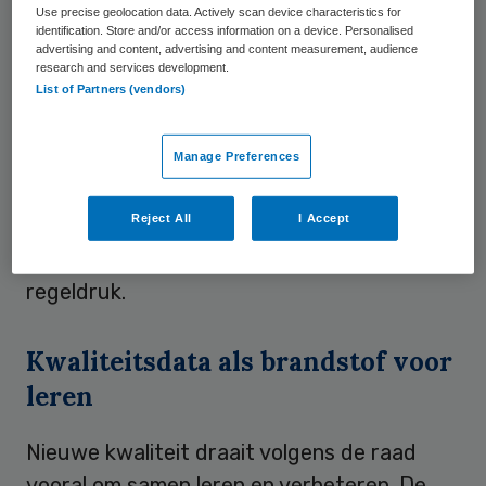
Use precise geolocation data. Actively scan device characteristics for
de Kwaliteitsraad van ZIN behoefte aan een
identification. Store and/or access information on a device. Personalised
advertising and content, advertising and content measurement, audience
volgende stap. Patiënten willen als mens
research and services development.
List of Partners (vendors)
gehoord en gezien worden en willen dat
zorgaanbieders hun verhaal meenemen in
persoonsgerichte zorg. Zorgverleners willen
Manage Preferences
het goede doen voor de patiënt en niet
Reject All
I Accept
ondergesneeuwd raken in een wereld van
kwaliteitssystemen, indicatoren en
regeldruk.
Kwaliteitsdata als brandstof voor
leren
Nieuwe kwaliteit draait volgens de raad
vooral om samen leren en verbeteren. De