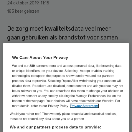
24 oktober 2019
,
11:15
183 keer gelezen
De zorg moet kwaliteitsdata veel meer
gaan gebruiken als brandstof voor samen
leren en verbeteren. Dat stelt de
Kwaliteitsraad van Zorginstituut Nederland
We Care About Your Privacy
(ZIN) in een nieuwe visie op kwaliteit.
We and our
889
partners store and access personal data, like browsing data
or unique identifiers, on your device. Selecting I Accept enables tracking
technologies to support the purposes shown under we and our partners
De tijd dat kwaliteit louter tot het domein
process data to provide. Selecting Reject All or withdrawing your consent will
disable them. If trackers are disabled, some content and ads you see may not
van medische zorgprofessionals behoort,
be as relevant to you. You can resurface this menu to change your choices or
ligt al geruime tijd achter ons. De laatste
withdraw consent at any time by clicking the Manage Preferences link on the
bottom of the webpage. Your choices will have effect within our Website. For
decennia dicteren kwaliteitsindicatoren en
more details, refer to our Privacy Policy.
Privacy Statement
-standaarden de kwaliteitsbeweging.
Would you rather not? Then we only place essential and statistical cookies,
these do not record any data about you as a person
Ofschoon deze benadering de kwaliteit
We and our partners process data to provide:
onmiskenbaar heeft verbeterd, is er volgens