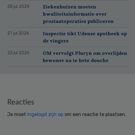
Ziekenhuizen moeten
28 jul 2026
kwaliteitsinformatie over
prostaatoperaties publiceren
Inspectie tikt Udense apotheek op
27 jul 2026
de vingers
OM vervolgt Pluryn om overlijden
22 jul 2026
bewoner na te hete douche
Reader
Reacties
Interactions
Je moet
ingelogd zijn op
om een reactie te plaatsen.