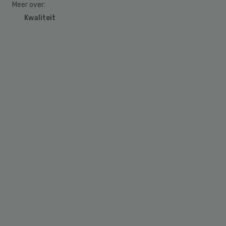
Meer over:
Kwaliteit
Primary
Sidebar