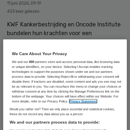
11 juni 2026
,
09:19
433 keer gelezen
KWF Kankerbestrijding en Oncode Institute
bundelen hun krachten voor een
toekomstbestendige aanpak van
kankeronderzoek in Nederland.
We Care About Your Privacy
We and our
889
partners store and access personal data, like browsing data
or unique identifiers, on your device. Selecting I Accept enables tracking
Oncode is een Nederlands instituut dat zich
technologies to support the purposes shown under we and our partners
process data to provide. Selecting Reject All or withdrawing your consent will
richt op het versnellen van doorbraken in
disable them. If trackers are disabled, some content and ads you see may not
be as relevant to you. You can resurface this menu to change your choices or
kankeronderzoek.
withdraw consent at any time by clicking the Manage Preferences link on the
bottom of the webpage. Your choices will have effect within our Website. For
Het doel is dat KWF en Oncode Institute
more details, refer to our Privacy Policy.
Privacy Statement
Would you rather not? Then we only place essential and statistical cookies,
aanzienlijk meer onderzoeksgroepen
these do not record any data about you as a person
vijfjarige financiering geven, en
We and our partners process data to provide:
ondersteuning bij samenwerking en