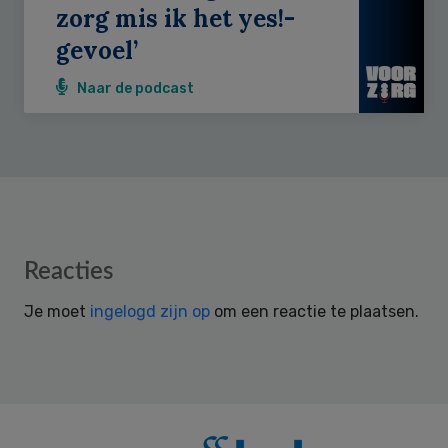
zorg mis ik het yes!-
gevoel’
Naar de podcast
Reader
Reacties
Interactions
Je moet
ingelogd zijn op
om een reactie te plaatsen.