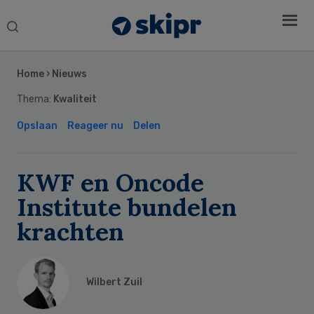
Search
this
Secondary
website
Sidebar
Home
›
Nieuws
Thema:
Kwaliteit
Opslaan
Reageer nu
Delen
KWF en Oncode
Institute bundelen
krachten
Wilbert Zuil