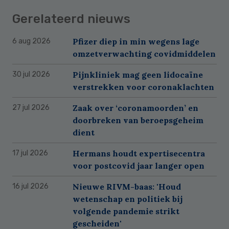
Gerelateerd nieuws
Pfizer diep in min wegens lage
6 aug 2026
omzetverwachting covidmiddelen
Pijnkliniek mag geen lidocaïne
30 jul 2026
verstrekken voor coronaklachten
Zaak over ‘coronamoorden’ en
27 jul 2026
doorbreken van beroepsgeheim
dient
Hermans houdt expertisecentra
17 jul 2026
voor postcovid jaar langer open
Nieuwe RIVM-baas: 'Houd
16 jul 2026
wetenschap en politiek bij
volgende pandemie strikt
gescheiden'