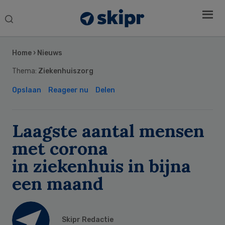
Search
this
Secondary
website
Sidebar
Home
›
Nieuws
Thema:
Ziekenhuiszorg
Opslaan
Reageer nu
Delen
Laagste aantal mensen
met corona
in ziekenhuis in bijna
een maand
Skipr Redactie