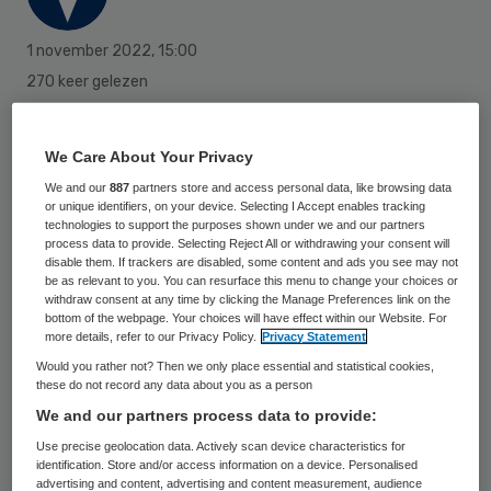
1 november 2022
,
15:00
270 keer gelezen
Het aantal mensen dat met een
We Care About Your Privacy
coronabesmetting in een ziekenhuis ligt, is
We and our
887
partners store and access personal data, like browsing data
gedaald naar het laagste niveau in bijna een
or unique identifiers, on your device. Selecting I Accept enables tracking
maand. Ziekenhuizen behandelen
technologies to support the purposes shown under we and our partners
process data to provide. Selecting Reject All or withdrawing your consent will
momenteel 1010 positief geteste mensen,
disable them. If trackers are disabled, some content and ads you see may not
be as relevant to you. You can resurface this menu to change your choices or
het kleinste aantal sinds 7 oktober. In de
withdraw consent at any time by clicking the Manage Preferences link on the
bottom of the webpage. Your choices will have effect within our Website. For
afgelopen dag zijn 61 bedden vrijgekomen.
more details, refer to our Privacy Policy.
Privacy Statement
Would you rather not? Then we only place essential and statistical cookies,
these do not record any data about you as a person
De cijfers van het Landelijk
We and our partners process data to provide:
Coördinatiecentrum Patiënten Spreiding
Use precise geolocation data. Actively scan device characteristics for
(LCPS) maken geen onderscheid tussen
identification. Store and/or access information on a device. Personalised
advertising and content, advertising and content measurement, audience