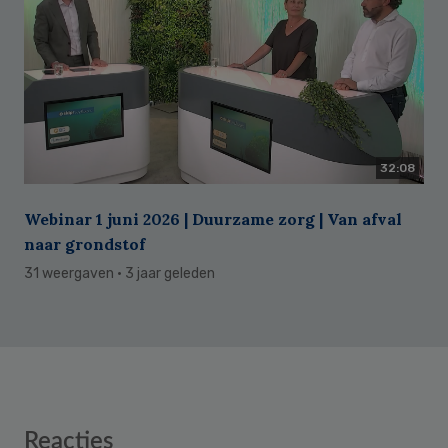
32:08
Webinar 1 juni 2026 | Duurzame zorg | Van afval
naar grondstof
31 weergaven
· 3 jaar geleden
Reader
Reacties