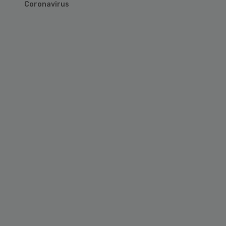
Coronavirus
Primary
Sidebar